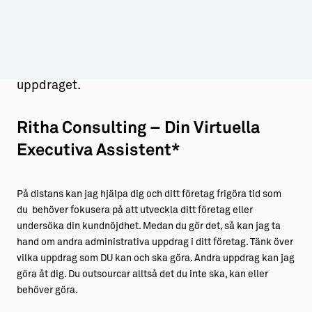
din kärnverksamhet, din/ditt företags
Aktiviteter
→ Gutamål och gotländska
utveckling eller din kundnöjdhet. Du anställer
inte mig i ditt företag utan vi jobbar bredvid
Sustainable Plejs
Allt om bostad
varandra genom hela det administrativa
Möten & kongresser
→ Hyra bostad
uppdraget.
Hansestaden världsarv
→ Köpa bostad
Ritha Consulting – Din Virtuella
Gotlands kulturarv
→ Bygga hus
Executiva Assistent*
Almedalsveckan
Allt om livet på Ön
Medeltidsveckan
→ Fritidsliv
På distans kan jag hjälpa dig och ditt företag frigöra tid som
du behöver fokusera på att utveckla ditt företag eller
Visby Centrum
→ Föreningsliv
undersöka din kundnöjdhet. Medan du gör det, så kan jag ta
hand om andra administrativa uppdrag i ditt företag. Tänk över
→ Idrottsliv
vilka uppdrag som DU kan och ska göra. Andra uppdrag kan jag
→ Tonårsliv
göra åt dig. Du outsourcar alltså det du inte ska, kan eller
behöver göra.
Barn & Familj