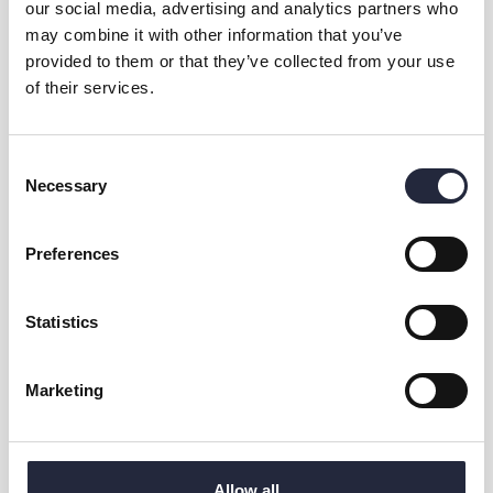
our social media, advertising and analytics partners who
På min hemsida
https://rithaconsulting.se
finner du lite olika
may combine it with other information that you’ve
paket, men vi kan alltid diskutera upplägget så det passar oss
provided to them or that they’ve collected from your use
båda.
of their services.
Varmt välkommen att höra av dig!
Consent
*Virtuell Executive Assistent
= Den som på distans hjälper ditt
Necessary
Selection
företag fokusera på annat då och som du överlämnar
administrativa uppdrag till.
Preferences
Statistics
Marketing
Kontakt & öppettider
Övrig information
Allow all