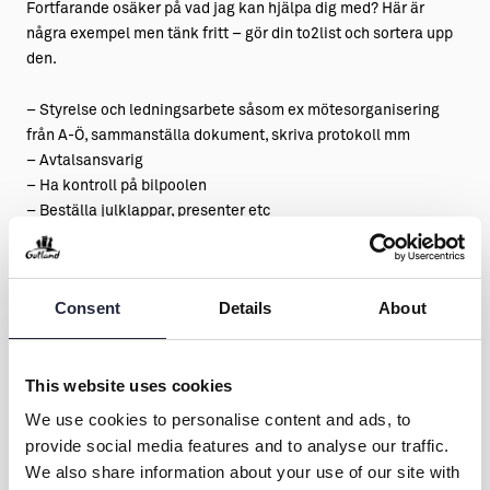
Fortfarande osäker på vad jag kan hjälpa dig med? Här är
några exempel men tänk fritt – gör din to2list och sortera upp
den.
– Styrelse och ledningsarbete såsom ex mötesorganisering
från A-Ö, sammanställa dokument, skriva protokoll mm
– Avtalsansvarig
– Ha kontroll på bilpoolen
– Beställa julklappar, presenter etc
– Koordinera flytt av kontor & laget tex
– Eventekoordinator
– Kontrolläsa dokument av alla slag
Consent
Details
About
– Producera inbjudningar mm
– Inreda kök och eller kontor
– Göra bildspel
This website uses cookies
– Uppdatera din websida
– Göra nyhetsbrev
We use cookies to personalise content and ads, to
– Organisera dokument och hitta din röda tråd
provide social media features and to analyse our traffic.
– Vara ditt kreativa bollplank
We also share information about your use of our site with