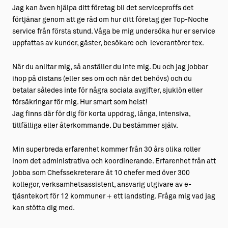
Jag kan även hjälpa ditt företag bli det serviceproffs det
förtjänar genom att ge råd om hur ditt företag ger Top-Noche
service från första stund. Våga be mig undersöka hur er service
uppfattas av kunder, gäster, besökare och leverantörer tex.
När du anlitar mig, så anställer du inte mig. Du och jag jobbar
ihop på distans (eller ses om och när det behövs) och du
betalar således inte för några sociala avgifter, sjuklön eller
försäkringar för mig. Hur smart som helst!
Jag finns där för dig för korta uppdrag, långa, intensiva,
tillfälliga eller återkommande. Du bestämmer själv.
Min superbreda erfarenhet kommer från 30 års olika roller
inom det administrativa och koordinerande. Erfarenhet från att
jobba som Chefssekreterare åt 10 chefer med över 300
kollegor, verksamhetsassistent, ansvarig utgivare av e-
tjäsntekort för 12 kommuner + ett landsting. Fråga mig vad jag
kan stötta dig med.