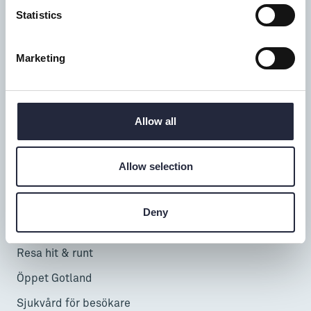
Statistics
Donners plats 1, Visby
0498-20 17 00
Marketing
info@gotland.se
Mån-fre: 9-18
Lör-sön: 9-17
Allow all
Telefontid alla dagar: 9-16
Allow selection
Besöka & uppleva
InfoPoints
Deny
Cruise
Resa hit & runt
Öppet Gotland
Sjukvård för besökare