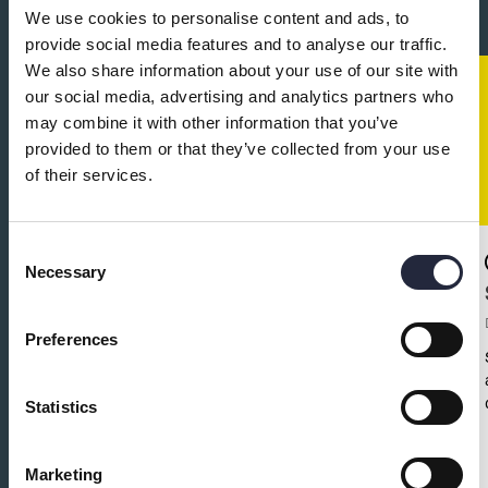
We use cookies to personalise content and ads, to
provide social media features and to analyse our traffic.
We also share information about your use of our site with
our social media, advertising and analytics partners who
may combine it with other information that you’ve
provided to them or that they’ve collected from your use
of their services.
Consent
Necessary
Selection
Svensk Form Gotland i samverkan
med Studieförbundet
Preferences
Vuxenskolan
Hantverk
Statistics
Svensk Form Gotland samverkar med
Studieförbundet Vuxenskolan för workshops, kurser
med mera i lokalen Hantverket.
Marketing