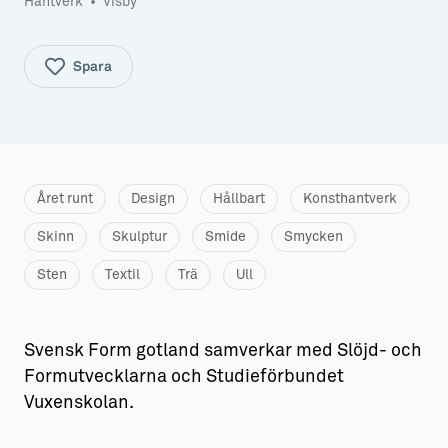
Hantverk
•
Visby
Aktiviteter
→ Gutamål och gotländska
Spara
Sustainable Plejs
Allt om bostad
Möten & kongresser
→ Hyra bostad
Hansestaden världsarv
→ Köpa bostad
Gotlands kulturarv
→ Bygga hus
Året runt
Design
Hållbart
Konsthantverk
Almedalsveckan
Allt om livet på Ön
Skinn
Skulptur
Smide
Smycken
Medeltidsveckan
→ Fritidsliv
Sten
Textil
Trä
Ull
Visby Centrum
→ Föreningsliv
Svensk Form gotland samverkar med Slöjd- och
→ Idrottsliv
Formutvecklarna och Studieförbundet
→ Tonårsliv
Vuxenskolan.
Barn & Familj