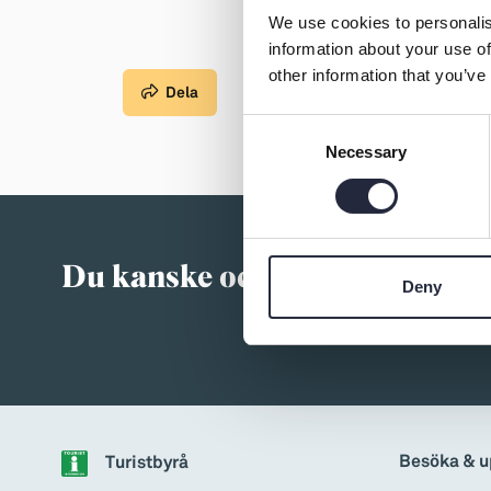
→ Tonårsliv
We use cookies to personalis
Barn & Familj
information about your use of
other information that you’ve
Dela
Consent
Necessary
Selection
Du kanske också är intressera
Deny
Besöka & u
Turistbyrå