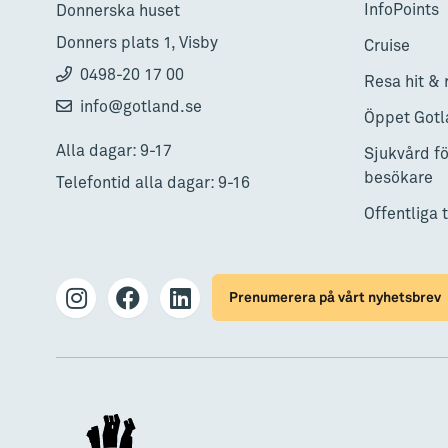
InfoPoints
Donnerska huset
Donners plats 1, Visby
Cruise
0498-20 17 00
Resa hit & 
info@gotland.se
Öppet Gotl
Alla dagar: 9-17
Sjukvård fö
besökare
Telefontid alla dagar: 9-16
Offentliga 
Prenumerera på vårt nyhetsbrev