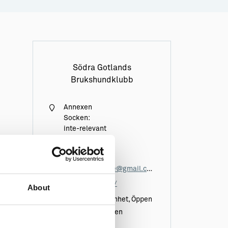
Södra Gotlands
Brukshundklubb
Annexen
Socken:
inte-relevant
Vägbeskrivning
0708-90 94 68
mona.kklasarve@gmail.com
www.sgbk.com/
About
Vid kursverksamhet, Öppen
träning och möten