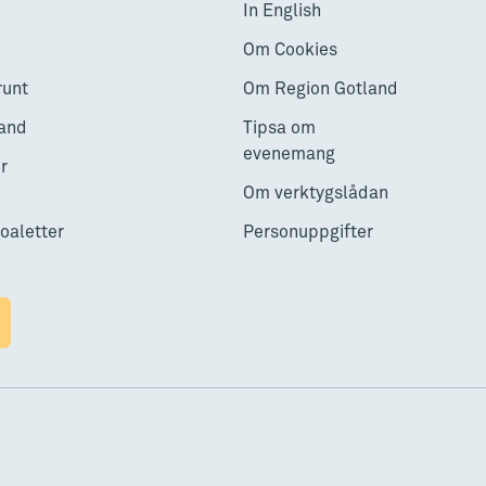
In English
Om Cookies
runt
Om Region Gotland
and
Tipsa om
evenemang
r
Om verktygslådan
toaletter
Personuppgifter