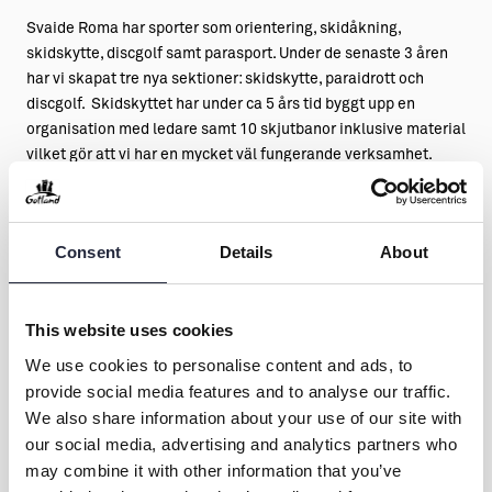
Svaide Roma har sporter som orientering, skidåkning,
skidskytte, discgolf samt parasport. Under de senaste 3 åren
har vi skapat tre nya sektioner: skidskytte, paraidrott och
discgolf. Skidskyttet har under ca 5 års tid byggt upp en
organisation med ledare samt 10 skjutbanor inklusive material
vilket gör att vi har en mycket väl fungerande verksamhet.
Paraidrotten växer kraftigt i Sverige och vi i Svaide har tagit
vid där och kör nu friidrott regelbundet året runt, samt
snöskolöpning under säsong med aktiv som tävlar regelbundet
Consent
Details
About
på fastlandet. För att tillgänglighetsgöra våra olika
terrängspår har vi även införskaffat en digitalledsagare för
personer med synnedsättning. Detta innebär att man med
This website uses cookies
ledsagning i form av signal i öronen kan ta sig fram i våra olika
spår även om man är helt blind. Utrustningen finns att tillgå i
We use cookies to personalise content and ads, to
Svaidestugan. Kontakta vår stugfogde för mer info. Discgolfen
provide social media features and to analyse our traffic.
har också vuxit mycket under senaste år och i Svaide har vi
We also share information about your use of our site with
satt upp 9 stycken discgolfkorgar och några korgar är på gång
our social media, advertising and analytics partners who
att sätas upp.
may combine it with other information that you’ve
Kontaktpersoner för respektive sektion