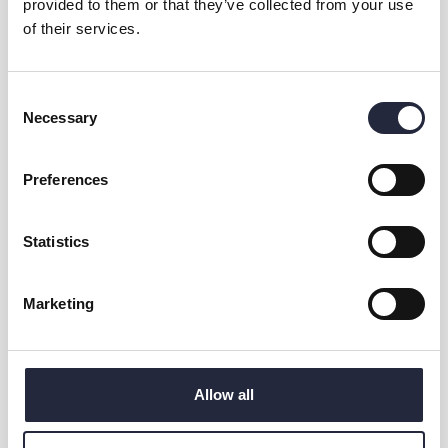
provided to them or that they’ve collected from your use
Skidor senior Maria Jansson 0767133649
of their services.
Parasport Jesper Forsman 070 578 30 90
Barn/ungdomsskidskidskytte Jesper Forsman 070 578 30 90
Orientering Niklas Callenmark 076 695 75 66
Consent
Discgolf Stefan Molin 070 522 13 13
Necessary
Selection
Stugfogde Niklas Callenmark 076 695 75 66
Preferences
Statistics
Marketing
Kontakt & öppettider
Allow all
Dela