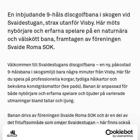
En inbjudande 9-håls discgolfbana i skogen vid
Svaidestugan, strax utanför Visby. Här möts
nybörjare och erfarna spelare på en naturnära
och välskött bana, framtagen av föreningen
Svaide Roma SOK.
Välkommen till Svaidestugans discgolfbana – en ny, påkostad
9-hålsbana i skogsmiljö bara några minuter från Visby. Här får
du spela på professionella korgar, tydliga hålkartor och
bekväma konstgräsmattor (tee pads). Banan är anpassad för
både nybörjare och erfarna spelare och bjuder på varierade
utmaningar bland tallar och ljung.
Banan drivs av föreningen Svaide Roma SOK och är en del av
det friluftsområde som omger Svaidestugan – här finns också
motionsspår, toalett, omklädningsrum, utegym och grillplats.