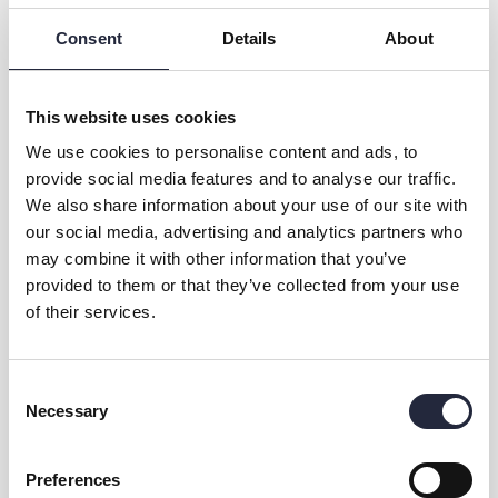
Det är gratis att spela, och du kan enkelt ta dig hit med bil eller
Consent
Details
About
cykel. Discgolf är en social, rolig och tillgänglig sport för alla
åldrar – ta med egna discar eller använd någon av våra
utlåningsdiscar.
This website uses cookies
Läs mer om banan på vår hemsida:
We use cookies to personalise content and ads, to
https://www.svaideroma.se/discgolf
provide social media features and to analyse our traffic.
We also share information about your use of our site with
our social media, advertising and analytics partners who
may combine it with other information that you’ve
provided to them or that they’ve collected from your use
of their services.
Consent
Kontakt & öppettider
Necessary
Selection
Övrig information
Preferences