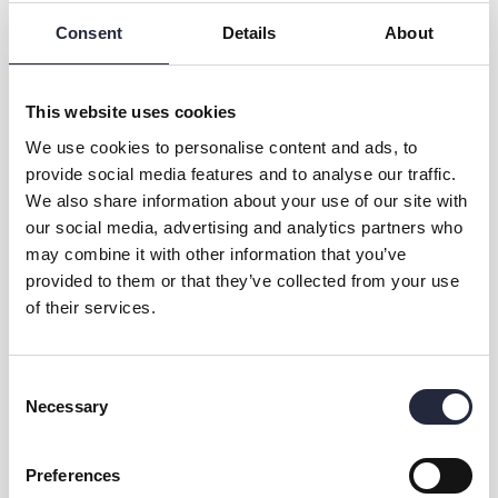
det viktigt med mitt eget uttryck, det kommer fram även i
Consent
Details
About
bruksgodset.
https://shop.tallashantverk.se/
This website uses cookies
https://www.facebook.com/tallashantverk/
https://www.instagram.com/tallashantverk/
We use cookies to personalise content and ads, to
https://keramikrundan.se/
provide social media features and to analyse our traffic.
We also share information about your use of our site with
our social media, advertising and analytics partners who
may combine it with other information that you’ve
provided to them or that they’ve collected from your use
of their services.
Consent
Kontakt & öppettider
Necessary
Selection
Övrig information
Preferences