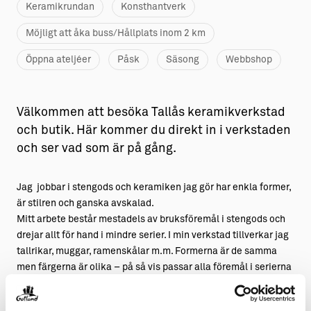
Keramikrundan
Konsthantverk
Möjligt att åka buss/Hållplats inom 2 km
Öppna ateljéer
Påsk
Säsong
Webbshop
Välkommen att besöka Tallås keramikverkstad
och butik. Här kommer du direkt in i verkstaden
och ser vad som är på gång.
Jag jobbar i stengods och keramiken jag gör har enkla former,
är stilren och ganska avskalad.
Mitt arbete består mestadels av bruksföremål i stengods och
drejar allt för hand i mindre serier. I min verkstad tillverkar jag
tallrikar, muggar, ramenskålar m.m. Formerna är de samma
men färgerna är olika – på så vis passar alla föremål i serierna
ihop. Du kan välja att duka ditt bord med gods i en och samma
färg, eller att blanda några eller alla färger i serien. För mig är