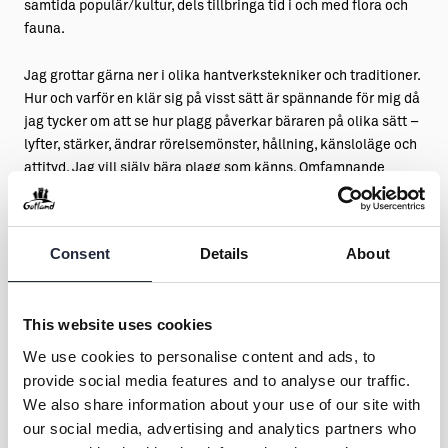
samtida populär/kultur, dels tillbringa tid i och med flora och
fauna.
Jag grottar gärna ner i olika hantverkstekniker och traditioner.
Hur och varför en klär sig på visst sätt är spännande för mig då
jag tycker om att se hur plagg påverkar bäraren på olika sätt –
lyfter, stärker, ändrar rörelsemönster, hållning, känsloläge och
attityd. Jag vill själv bära plagg som känns. Omfamnande
tunga koftor, luftiga lätta kjolar, stadiga byxor.
Lika viktigt som hur tyget känns för sinnena, är hur det känns
Consent
Details
About
för samvetet. Ju mer jag lär mig om textilindustrin desto
svårare får jag att använda tyg som jag inte vet exakt hur det
är tillverkat. Jag har brottats med frågor som: Hur lever
This website uses cookies
lammen som ullen kommer ifrån? Vad äter dom? Vem rensar,
tvättar, färgar den och vilka kemikalier utsätts dom för? Var
We use cookies to personalise content and ads, to
odlas bomullen? Hur mycket vatten och bekämpningsmedel
provide social media features and to analyse our traffic.
används? Vem plockar den och vad får dom betalt? Är bomull
We also share information about your use of our site with
ens ok? Var spinns garnet? Hur vävs tyget? Vilka arbetsvillkor
our social media, advertising and analytics partners who
gäller där? Hur höga krav är egentligen rimligt att ha i en