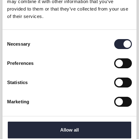
may combine it with other information that you’ve
lönsam verksamhet? Är folk villiga att betala vad det
provided to them or that they’ve collected from your use
_egentligen_ kostar?
of their services.
Vissa har jag redan fått svar på, andra är jag mitt i att lösa och
andra får helt enkelt tiden utvisa.
Consent
Necessary
Selection
Preferences
Statistics
Kontakt & öppettider
Marketing
Övrig information
Allow all