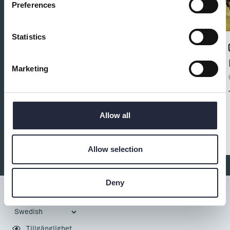
Preferences
Statistics
Klinte Snäusbodi
Marketing
Övrigt mat och dryck
Gått - Kaffi - Tobak - Spel. Hos oss kan du handla
din toast/french/korv, mjukglass, kulglass, godis,
Allow all
läsk/vatten, tidningar, tobak, p-skiva. lösa in din
värdeavi, köpa presentkort mm. Uteservering under
sommaren.
Allow selection
Deny
Tillgänglighet