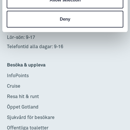
0498-20 17 00
info@gotland.se
Deny
Mån-fre: 9-18
Lör-sön: 9-17
Telefontid alla dagar: 9-16
Besöka & uppleva
InfoPoints
Cruise
Resa hit & runt
Öppet Gotland
Sjukvård för besökare
Offentliga toaletter