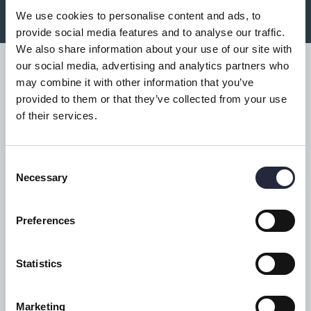
We use cookies to personalise content and ads, to
provide social media features and to analyse our traffic.
We also share information about your use of our site with
our social media, advertising and analytics partners who
may combine it with other information that you’ve
provided to them or that they’ve collected from your use
of their services.
Tillgänglighet
Turistbyrå
Consent
Necessary
Donnerska huset
Selection
Donners plats 1, Visby
Preferences
0498-20 17 00
info@gotland.se
Statistics
Mån-fre: 9-18
Lör-sön: 9-17
Marketing