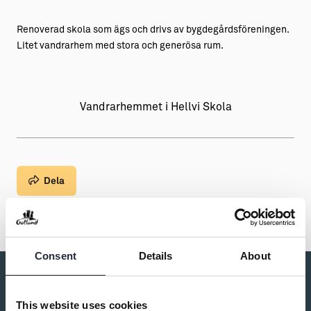
Aktiviteter
→ Gutamål och gotländska
Renoverad skola som ägs och drivs av bygdegårdsföreningen.
Litet vandrarhem med stora och generösa rum.
Sustainable Plejs
Allt om bostad
Möten & kongresser
→ Hyra bostad
Hansestaden världsarv
→ Köpa bostad
Vandrarhemmet i Hellvi Skola
Gotlands kulturarv
→ Bygga hus
Almedalsveckan
Allt om livet på Ön
Dela
Medeltidsveckan
→ Fritidsliv
Visby Centrum
→ Föreningsliv
→ Idrottsliv
Consent
Details
About
→ Tonårsliv
Du kanske också är intresserad av:
Barn & Familj
This website uses cookies