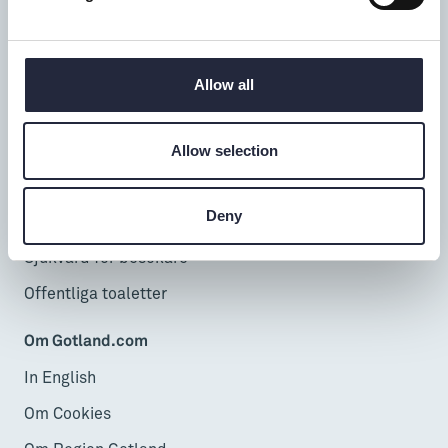
Telefontid alla dagar: 9-16
Besöka & uppleva
Allow all
InfoPoints
Allow selection
Cruise
Resa hit & runt
Deny
Öppet Gotland
Sjukvård för besökare
Offentliga toaletter
Om Gotland.com
In English
Om Cookies