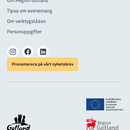
Om Region Gotland
Tipsa om evenemang
Om verktygslådan
Personuppgifter
Prenumerera på vårt nyhetsbrev