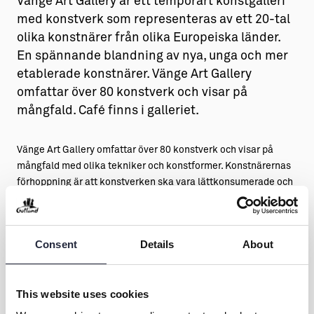
Vänge Art Gallery är ett temporärt konstgalleri
med konstverk som representeras av ett 20-tal
olika konstnärer från olika Europeiska länder.
En spännande blandning av nya, unga och mer
etablerade konstnärer. Vänge Art Gallery
omfattar över 80 konstverk och visar på
mångfald. Café finns i galleriet.
Vänge Art Gallery omfattar över 80 konstverk och visar på
mångfald med olika tekniker och konstformer. Konstnärernas
förhoppning är att konstverken ska vara lättkonsumerade och
tillgängliga för alla. Välkommen till Vänge Bygdegård där ni
även ges möjlighet till fika och smaka frasiga våfflor.
Consent
Details
About
Vi har öppet varje dag från den 5–25 juli, kl 14–19 Vänge
Bygdegård
– centralt på ön långt från centrum
This website uses cookies
www.vangeart.se