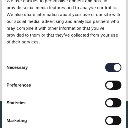
We use cookies to personalise content and ads, to
provide social media features and to analyse our traffic.
We also share information about your use of our site with
our social media, advertising and analytics partners who
Vänge Art Gallery
may combine it with other information that you’ve
provided to them or that they’ve collected from your use
of their services.
Kontakt & öppettider
Consent
Necessary
Selection
Dela
Preferences
Statistics
Du kanske också är intresserad av:
Marketing