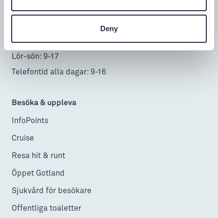
0498-20 17 00
info@gotland.se
Deny
Mån-fre: 9-18
Lör-sön: 9-17
Telefontid alla dagar: 9-16
Besöka & uppleva
InfoPoints
Cruise
Resa hit & runt
Öppet Gotland
Sjukvård för besökare
Offentliga toaletter