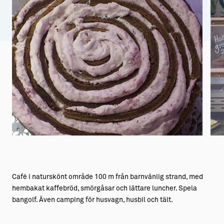
Aktiviteter
→ Gutamål och gotländska
Sustainable Plejs
Allt om bostad
Möten & kongresser
→ Hyra bostad
Hansestaden världsarv
→ Köpa bostad
Gotlands kulturarv
→ Bygga hus
Almedalsveckan
Allt om livet på Ön
Medeltidsveckan
→ Fritidsliv
Visby Centrum
→ Föreningsliv
→ Idrottsliv
Café i naturskönt område 100 m från barnvänlig strand, med
hembakat kaffebröd, smörgåsar och lättare luncher. Spela
→ Tonårsliv
bangolf. Även camping för husvagn, husbil och tält.
Barn & Familj