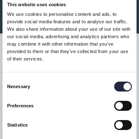
Du kanske också är intresserad av:
This website uses cookies
We use cookies to personalise content and ads, to
provide social media features and to analyse our traffic.
We also share information about your use of our site with
our social media, advertising and analytics partners who
may combine it with other information that you’ve
provided to them or that they’ve collected from your use
of their services.
Tillgänglighet
Consent
Turistbyrå
Necessary
Selection
Donnerska huset
Donners plats 1, Visby
Preferences
0498-20 17 00
info@gotland.se
Statistics
Mån-fre: 9-18