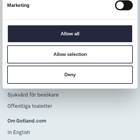
Marketing
Lör-sön: 9-17
Telefontid alla dagar: 9-16
Allow all
Besöka & uppleva
InfoPoints
Allow selection
Cruise
Resa hit & runt
Deny
Öppet Gotland
Sjukvård för besökare
Offentliga toaletter
Om Gotland.com
In English