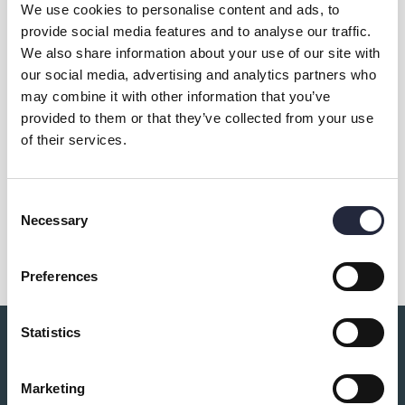
We use cookies to personalise content and ads, to
provide social media features and to analyse our traffic.
We also share information about your use of our site with
Wisby Trossen 4 AB
our social media, advertising and analytics partners who
may combine it with other information that you’ve
provided to them or that they’ve collected from your use
Kontakt & öppettider
of their services.
Consent
Dela
Necessary
Selection
Preferences
Statistics
Du kanske också är intresserad av:
Marketing