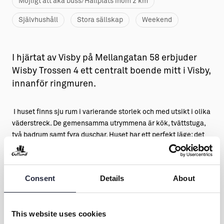
Möjligt att åka buss/Hållplats inom 2 km
Självhushåll
Stora sällskap
Weekend
I hjärtat av Visby på Mellangatan 58 erbjuder
Wisby Trossen 4 ett centralt boende mitt i Visby,
innanför ringmuren.
I huset finns sju rum i varierande storlek och med utsikt i olika
väderstreck. De gemensamma utrymmena är kök, tvättstuga,
två badrum samt fyra duschar. Huset har ett perfekt läge; det
ligger med entrén på Travegatan, granne med Visbys
glasblåseri, uppför gatan ligger ruinen Drotten och strax
bakom hittar man Stora torget med flera restauranger. Sedan
Consent
Details
About
finns den vackra botaniska trädgården på några minuters
avstånd liksom Almedalen och hamnen där även Uppsala
Universitet Campus Gotland (gamla Högskolan på Gotland)
This website uses cookies
ligger. Med tanke på allergiker är huset rök- och djurfritt.