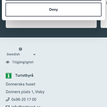
veckan. Visby Centrum är samlingsnamnet för
Deny
företagare som verkar i Visby innerstad och Öster
Centrum.
Tillgänglighet
Turistbyrå
Donnerska huset
Donners plats 1, Visby
0498-20 17 00