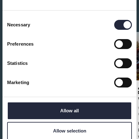
Du kanske också är intresserad av:
Consent
Necessary
Selection
Preferences
Statistics
Marketing
Visby Centrum
Butik, försäljning och marknad
Allow all
Välkommen till Visby Centrum - butiker,
restauranger, caféer, banker, frisörer, mäklare,
Allow selection
apotek mm. Visbys största och ledande köpcentrum
med över 3000 parkeringsplatser, öppet alla dagar i