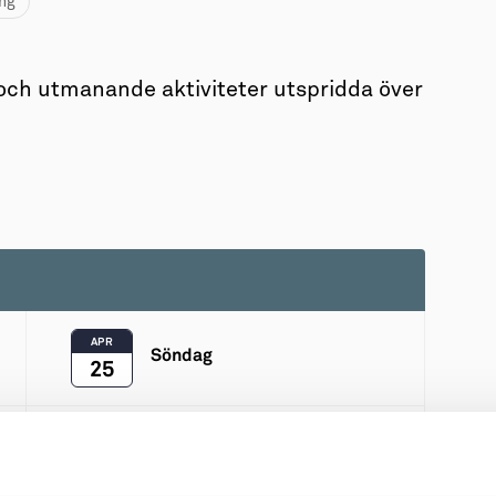
ng
a och utmanande aktiviteter utspridda över
APR
Söndag
25
APR
Tisdag
27