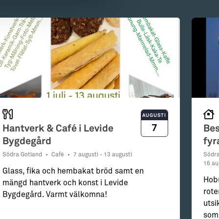
AUGUSTI
7
Hantverk & Café i Levide
Bes
Bygdegård
fyr
Södra Gotland
•
Café
•
7 augusti - 13 augusti
Södra
16 au
Glass, fika och hembakat bröd samt en
Hobu
mängd hantverk och konst i Levide
rote
Bygdegård. Varmt välkomna!
utsi
somm