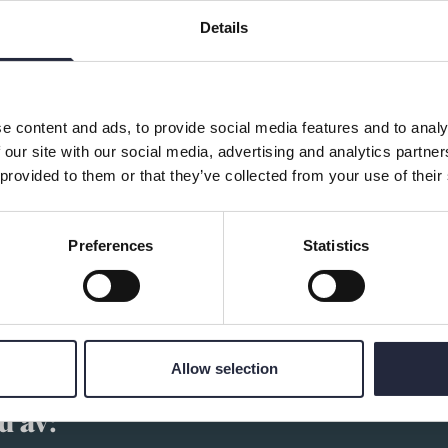
Details
APR
Torsdag
29
Se alla
MAJ
e content and ads, to provide social media features and to analy
Lördag
01
 our site with our social media, advertising and analytics partn
 provided to them or that they’ve collected from your use of their
Preferences
Statistics
Allow selection
d av: