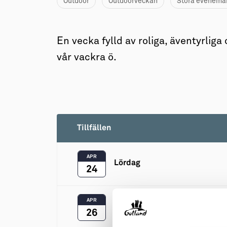
→ Tonårsliv
Outdoor
Outdoorveckan
Stora evenema
Barn & Familj
En vecka fylld av roliga, äventyrlig
vår vackra ö.
Tillfällen
APR
Lördag
24
APR
Måndag
26