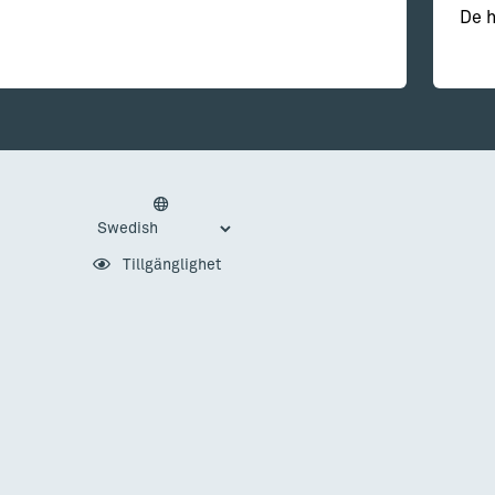
De h
Tillgänglighet