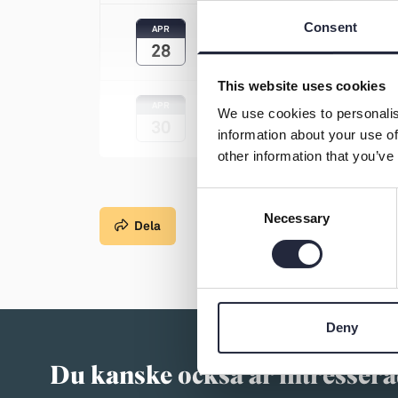
Consent
APR
Onsdag
28
This website uses cookies
APR
We use cookies to personalis
Fredag
30
information about your use of
other information that you’ve
Consent
Necessary
Selection
Dela
Deny
Du kanske också är intressera