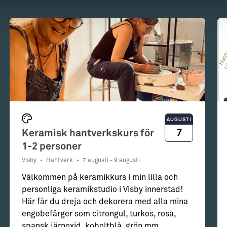
AUGUSTI
7
Keramisk hantverkskurs för
1-2 personer
Visby
•
Hantverk
•
7 augusti - 9 augusti
Välkommen på keramikkurs i min lilla och
personliga keramikstudio i Visby innerstad!
Här får du dreja och dekorera med alla mina
engobefärger som citrongul, turkos, rosa,
spansk järnoxid, koboltblå, grön mm.