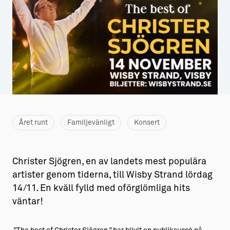
Aktiviteter
→ Gutamål och gotländska
Sustainable Plejs
Allt om bostad
Möten & kongresser
→ Hyra bostad
Hansestaden världsarv
→ Köpa bostad
Gotlands kulturarv
→ Bygga hus
Almedalsveckan
Allt om livet på Ön
Året runt
Familjevänligt
Konsert
Medeltidsveckan
→ Fritidsliv
Christer Sjögren, en av landets mest populära
Visby Centrum
→ Föreningsliv
artister genom tiderna, till Wisby Strand lördag
→ Idrottsliv
14/11. En kväll fylld med oförglömliga hits
väntar!
→ Tonårsliv
Barn & Familj