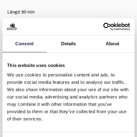
Längd: 90 min
Ordinarie biljett | 685:- ex. Serviceavgift
Consent
Details
About
Tillfällen
NOV
This website uses cookies
14
We use cookies to personalise content and ads, to
provide social media features and to analyse our traffic.
Lördag
We also share information about your use of our site with
19:30
our social media, advertising and analytics partners who
may combine it with other information that you’ve
provided to them or that they’ve collected from your use
Köp biljetter
of their services.