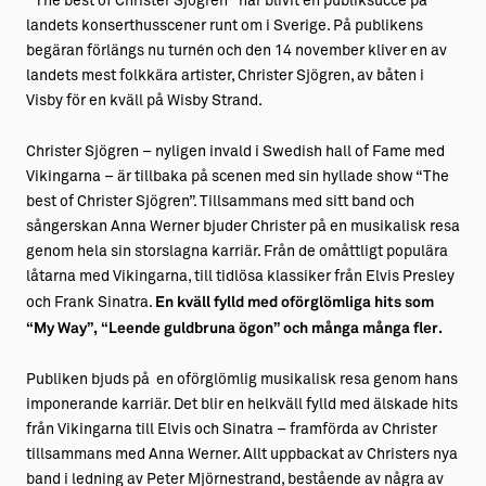
”The best of Christer Sjögren ” har blivit en publiksuccé på
landets konserthusscener runt om i Sverige. På publikens
begäran förlängs nu turnén och den 14 november kliver en av
landets mest folkkära artister, Christer Sjögren, av båten i
Visby för en kväll på Wisby Strand.
Christer Sjögren – nyligen invald i Swedish hall of Fame med
Vikingarna – är tillbaka på scenen med sin hyllade show “The
best of Christer Sjögren”. Tillsammans med sitt band och
sångerskan Anna Werner bjuder Christer på en musikalisk resa
genom hela sin storslagna karriär. Från de omåttligt populära
låtarna med Vikingarna, till tidlösa klassiker från Elvis Presley
och Frank Sinatra.
En kväll fylld med oförglömliga hits som
“My Way”, “Leende guldbruna ögon” och många många fler.
Publiken bjuds på en oförglömlig musikalisk resa genom hans
imponerande karriär. Det blir en helkväll fylld med älskade hits
från Vikingarna till Elvis och Sinatra – framförda av Christer
tillsammans med Anna Werner. Allt uppbackat av Christers nya
band i ledning av Peter Mjörnestrand, bestående av några av