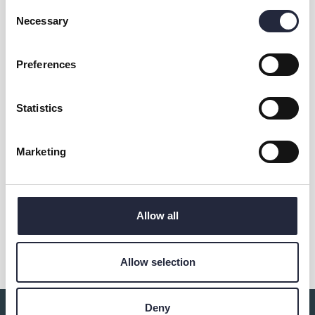
Consent
Necessary
Selection
Preferences
Kontakt & öppettider
Statistics
Eventet arrangeras av
Marketing
Allow all
Dela
Allow selection
Deny