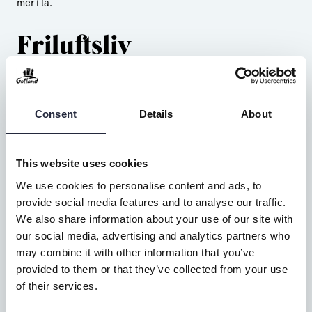
mer i lä.
Friluftsliv
Friluftslivet
har fått ett rejält uppsving under pandemin och
våra fyra längre vandringsleder Klintkustleden, Pilgrimsleden
S:t Olavsleden och Östkustleden har fått hälsa många nya
Consent
Details
About
ansikten och fötter välkomna det gångna året.
Både
fisket
och
fågelskådningen
är livskraftiga intressen på
This website uses cookies
ön och du kan delta i både sälsafari och örnspaning. Gotland
We use cookies to personalise content and ads, to
har ca 150 naturreservat att besöka med en bred variation i
provide social media features and to analyse our traffic.
flora och fauna. Arter och platser som är unika för ön och väl
We also share information about your use of our site with
värda både besök och beundran.
our social media, advertising and analytics partners who
may combine it with other information that you’ve
Kultur och skapande
provided to them or that they’ve collected from your use
of their services.
Det finns numer mängder av forskning som gjorts på sångare
över från hela världen som pekar på att du blir lyckligare,