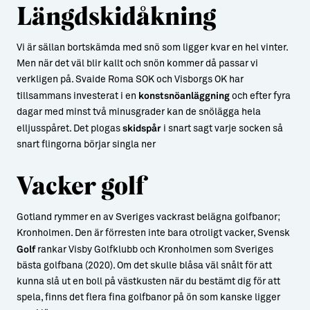
Längdskidåkning
Vi är sällan bortskämda med snö som ligger kvar en hel vinter.
Men när det väl blir kallt och snön kommer då passar vi
verkligen på. Svaide Roma SOK och Visborgs OK har
tillsammans investerat i en
konstsnöanläggning
och efter fyra
dagar med minst två minusgrader kan de snölägga hela
elljusspåret. Det plogas
skidspår
i snart sagt varje socken så
snart flingorna börjar singla ner
Vacker golf
Gotland rymmer en av Sveriges vackrast belägna golfbanor;
Kronholmen. Den är förresten inte bara otroligt vacker, Svensk
Golf
rankar Visby Golfklubb och Kronholmen som Sveriges
bästa golfbana (2020). Om det skulle blåsa väl snålt för att
kunna slå ut en boll på västkusten när du bestämt dig för att
spela, finns det flera fina golfbanor på ön som kanske ligger