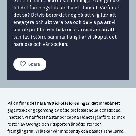
Gotland har ca 900 olika föreningar! Det gör oss
till det föreningstätaste länet i landet. Varför är
Aktiviteter
→ Gutamål och gotländska
det så? Delvis beror det nog på att vi gillar att
engagera och aktivera oss och delvis på att vi
Sustainable Plejs
Allt om bostad
bor utspridda över hela ön och snarare än att
Möten & kongresser
→ Hyra bostad
samlas i större sammanhang har vi skapat det
nära oss och vår socken.
Hansestaden världsarv
→ Köpa bostad
Gotlands kulturarv
→ Bygga hus
Spara
Almedalsveckan
Allt om livet på Ön
Medeltidsveckan
→ Fritidsliv
Visby Centrum
→ Föreningsliv
På ön finns det nära
180 idrottsföreningar
, det innebär ett
→ Idrottsliv
gigantiskt engagemang av både professionella och ideella
insatser. Vi har flest hästar per capita i länet i jämförelse med
→ Tonårsliv
resten av Sverige och ridsporten är både stor och
framgångsrik. Vi älskar vår innebandy och basket. Ishallarna i
Barn & Familj