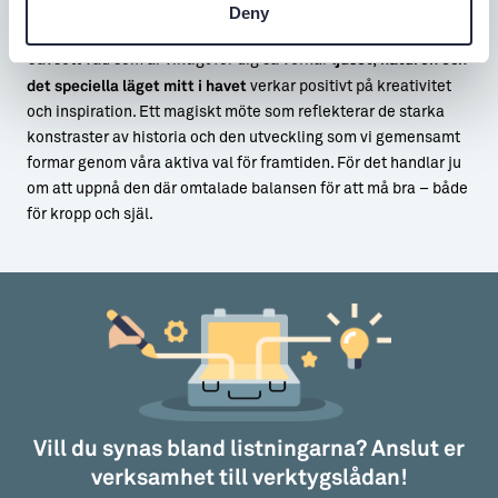
plats för både dina egna och familjens.
Deny
Oavsett vad som är viktigt för dig så verkar
ljuset, naturen och
det speciella läget mitt i havet
verkar positivt på kreativitet
och inspiration. Ett magiskt möte som reflekterar de starka
konstraster av historia och den utveckling som vi gemensamt
formar genom våra aktiva val för framtiden. För det handlar ju
om att uppnå den där omtalade balansen för att må bra – både
för kropp och själ.
Vill du synas bland listningarna? Anslut er
verksamhet till verktygslådan!