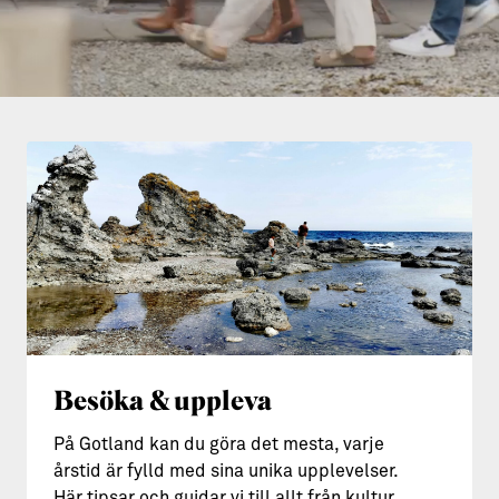
Aktiviteter
→ Gutamål och gotländska
Sustainable Plejs
Allt om bostad
Möten & kongresser
→ Hyra bostad
Hansestaden världsarv
→ Köpa bostad
Gotlands kulturarv
→ Bygga hus
Almedalsveckan
Allt om livet på Ön
Medeltidsveckan
→ Fritidsliv
Visby Centrum
→ Föreningsliv
Besöka & uppleva
→ Idrottsliv
→ Tonårsliv
På Gotland kan du göra det mesta, varje
årstid är fylld med sina unika upplevelser.
Barn & Familj
Här tipsar och guidar vi till allt från kultur