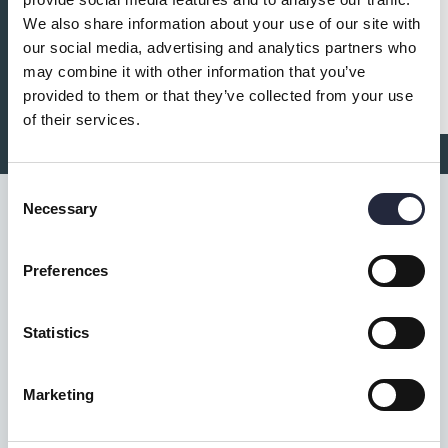
din biljett redan idag!
We also share information about your use of our site with
our social media, advertising and analytics partners who
may combine it with other information that you’ve
provided to them or that they’ve collected from your use
of their services.
Consent
Necessary
Selection
#livetpåön
Preferences
Gotland är en plats som lever året runt, runt hela vår
ö. Det vill vi visa upp. Därför har vi skapat ett
stafettkonto på Instagram där vi tillsammans kan
Statistics
visa olika perspektiv på hur livet på ön är. Vill du vara
med och berätta?
Marketing
Stafettkontot Livet på ön