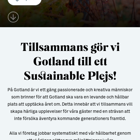
Aktiviteter
→ Gutamål och gotländska
Sustainable Plejs
Allt om bostad
Möten & kongresser
→ Hyra bostad
Tillsammans gör vi
Hansestaden världsarv
→ Köpa bostad
Gotland till ett
Gotlands kulturarv
→ Bygga hus
Sustainable Plejs!
Almedalsveckan
Allt om livet på Ön
Medeltidsveckan
→ Fritidsliv
På Gotland är vi ett gäng passionerade och kreativa människor
som brinner för att Gotland ska vara en levande och hållbar
Visby Centrum
→ Föreningsliv
plats att upptäcka året om. Detta innebär att vi tillsammans vill
→ Idrottsliv
skapa härliga upplevelser för våra gäster med en strävan att
inte försöka äventyra kommande generationers framtid.
→ Tonårsliv
Alla vi företag jobbar systematiskt med vår hållbarhet genom
Barn & Familj