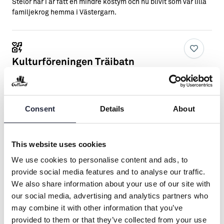
Stelor har i år fått en mindre kostym och nu blivit som vår lilla
familjekrog hemma i Västergarn.
Kulturföreningen Träibatn
Västra Gotland
•
Övrigt kultur och nöje
Träibatn är en året-runt-aktiv ideell förening som vårdar, ror
och seglar gotländska träbåtar.
Consent
Details
About
This website uses cookies
Wisby Strand Kongress & Event
We use cookies to personalise content and ads, to
Visby
•
Övrigt kultur och nöje
provide social media features and to analyse our traffic.
Wisby Strand erbjuder inspirerande lokaler för upp till 1000
We also share information about your use of our site with
personer – där kvalitén på service, bemötande och
6
lokalproducerad mat är vårt signum. Kort sagt den perfekta
our social media, advertising and analytics partners who
platsen för ett inspirerande möte. Vi älskar att tillsammans
may combine it with other information that you’ve
med våra kunder ta fram annorlunda och framgångsrika
provided to them or that they’ve collected from your use