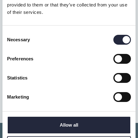
provided to them or that they’ve collected from your use
of their services.
Consent
Necessary
Selection
Preferences
Statistics
Shopping route
(1.6 km)
Marketing
Allow all