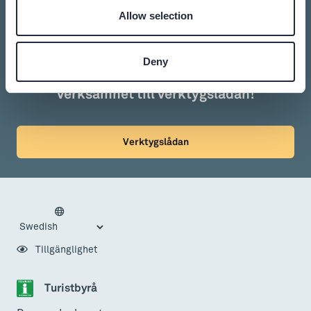
Allow selection
Deny
Vill du synas bland listningarna? Anslut er
verksamhet till verktygslådan!
Verktygslådan
Tillgänglighet
Turistbyrå