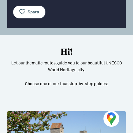
Aktiviteter
→ Gutamål och gotländska
Spara
Sustainable Plejs
Allt om bostad
Möten & kongresser
→ Hyra bostad
Hansestaden världsarv
→ Köpa bostad
Hi!
Gotlands kulturarv
→ Bygga hus
Let our thematic routes guide you to our beautiful UNESCO
Almedalsveckan
Allt om livet på Ön
World Heritage city.
Medeltidsveckan
→ Fritidsliv
Choose one of our four step-by-step guides:
Visby Centrum
→ Föreningsliv
→ Idrottsliv
→ Tonårsliv
Barn & Familj