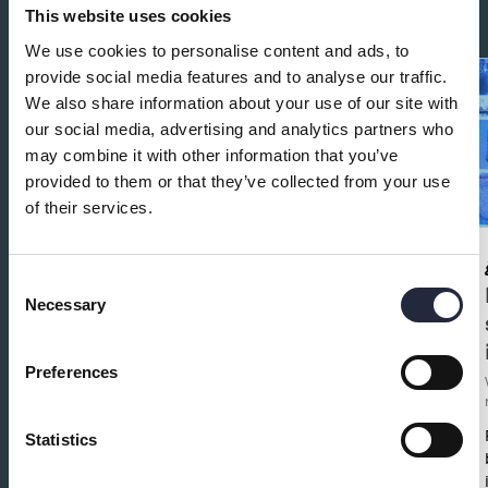
Fler evenemang på ön 5 juni
This website uses cookies
We use cookies to personalise content and ads, to
provide social media features and to analyse our traffic.
We also share information about your use of our site with
our social media, advertising and analytics partners who
may combine it with other information that you’ve
provided to them or that they’ve collected from your use
of their services.
AUGUSTI
Consent
14
Guidad tur i Barlingbo
Necessary
Selection
Bryggeri
Visby
•
Bryggeri och dryck
•
14 augusti - 18
Preferences
december
Varje fredag har vi en guidad tur i bryggeriet från
klockan 17.00. Häng med bakom kulisserna i
Statistics
Barlingbo Bryggeri, njut av doften på humle och malt
och se på nära håll hur öltillverkningen går till - en