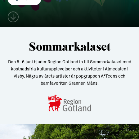
Aktiviteter
→ Gutamål och gotländska
Sustainable Plejs
Allt om bostad
Möten & kongresser
→ Hyra bostad
Sommarkalaset
Hansestaden världsarv
→ Köpa bostad
Gotlands kulturarv
→ Bygga hus
Den 5–6 juni bjuder Region Gotland in till Sommarkalaset med
kostnadsfria kulturupplevelser och aktiviteter i Almedalen i
Almedalsveckan
Allt om livet på Ön
Visby. Några av årets artister är popgruppen A*Teens och
barnfavoriten Grannen Måns.
Medeltidsveckan
→ Fritidsliv
Visby Centrum
→ Föreningsliv
→ Idrottsliv
→ Tonårsliv
Barn & Familj