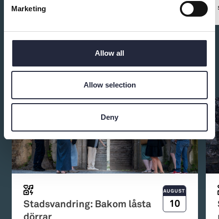
unik upplevelse om gotländskt brygghantverk!
Marketing
Allow all
Fler evenemang på ön 6 juni
Allow selection
Deny
AUGUSTI
10
Stadsvandring: Bakom låsta
dörrar