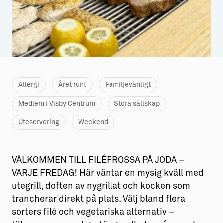
Aktiviteter
→ Gutamål och gotländska
Sustainable Plejs
Allt om bostad
Möten & kongresser
→ Hyra bostad
Hansestaden världsarv
→ Köpa bostad
Allergi
Året runt
Familjevänligt
Gotlands kulturarv
→ Bygga hus
Medlem i Visby Centrum
Stora sällskap
Almedalsveckan
Allt om livet på Ön
Uteservering
Weekend
Medeltidsveckan
→ Fritidsliv
Visby Centrum
→ Föreningsliv
VÄLKOMMEN TILL FILÉFROSSA PÅ JODA –
VARJE FREDAG! Här väntar en mysig kväll med
→ Idrottsliv
utegrill, doften av nygrillat och kocken som
→ Tonårsliv
trancherar direkt på plats. Välj bland flera
sorters filé och vegetariska alternativ –
Barn & Familj