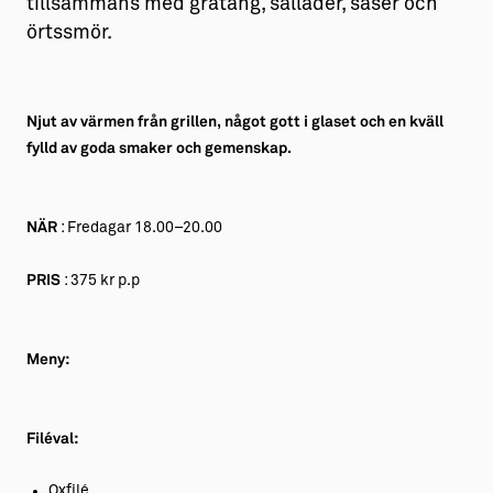
tillsammans med gratäng, sallader, såser och
örtssmör.
Njut av värmen från grillen, något gott i glaset och en kväll
fylld av goda smaker och gemenskap.
NÄR
: Fredagar 18.00–20.00
PRIS
: 375 kr p.p
Meny:
Filéval:
Oxfilé