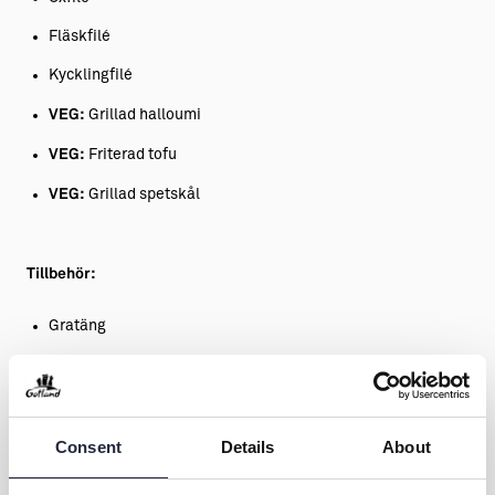
Fläskfilé
Kycklingfilé
VEG:
Grillad halloumi
VEG:
Friterad tofu
VEG:
Grillad spetskål
Tillbehör:
Gratäng
5 sorters sallad
3 sorters sås
Örtsmör
Consent
Details
About