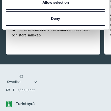
Joda Bar & Kök
Allow selection
Restaurang
Vid Skeppsbron i inre hamnen hittar du Joda Bar &
Deny
Kök . Vi har öppet året runt och serverar dagens
lunch måndag-fredag. Stor uteservering med utsikt
över småbåtshamnen. Vi har lokaler för både små
och stora sällskap.
Tillgänglighet
Turistbyrå