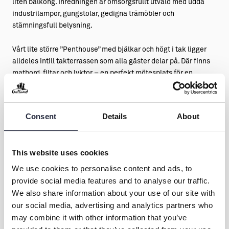
liten balkong. Inredningen är omsorgsfullt utvald med udda
industrilampor, gungstolar, gedigna trämöbler och
stämningsfull belysning.
Vårt lite större ”Penthouse” med bjälkar och högt i tak ligger
alldeles intill takterrassen som alla gäster delar på. Där finns
matbord, filtar och lyktor – en perfekt mötesplats för en
fördrink i väntan på Visbykvällens alla lockelser.
Consent
Details
About
This website uses cookies
We use cookies to personalise content and ads, to
provide social media features and to analyse our traffic.
Kontakt & öppettider
We also share information about your use of our site with
our social media, advertising and analytics partners who
may combine it with other information that you’ve