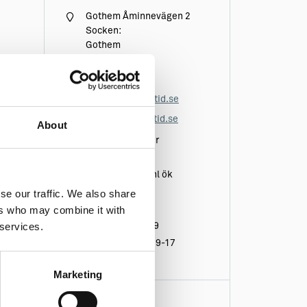
Gothem Åminnevägen 2
Socken:
Gothem
Vägbeskrivning
0498-340 11
info@aminnefritid.se
www.aminnefritid.se
About
Maj - September
Reception(R)
Maj - R öppet enl ök
Juni R kl. 10-16
se our traffic. We also share
ers who may combine it with
Juli R kl. 9-19
 services.
1-15 /8 R kl. 9-19
15/8- 29/8 R kl. 9-17
Marketing