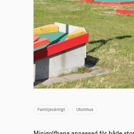
→ Tonårsliv
Barn & Familj
Familjevänligt
Utomhus
Minigolfbana anpassad för både sto