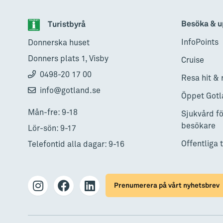
Besöka & u
Turistbyrå
InfoPoints
Donnerska huset
Donners plats 1, Visby
Cruise
0498-20 17 00
Resa hit & 
info@gotland.se
Öppet Gotl
Mån-fre: 9-18
Sjukvård fö
besökare
Lör-sön: 9-17
Offentliga 
Telefontid alla dagar: 9-16
Prenumerera på vårt nyhetsbrev