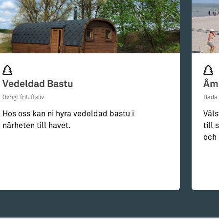
Vedeldad Bastu
Åmi
Övrigt friluftsliv
Bada
Hos oss kan ni hyra vedeldad bastu i
Väls
närheten till havet.
till
och 