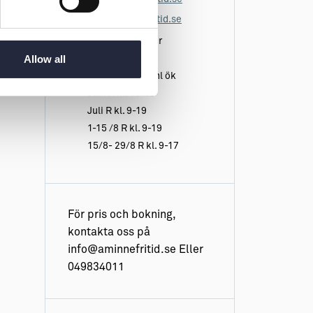
www.aminnefritid.se
Maj - September
Allow all
Reception(R)
Maj - R öppet enl ök
Juni R kl. 10-16
Juli R kl. 9-19
1-15 /8 R kl. 9-19
15/8- 29/8 R kl. 9-17
För pris och bokning,
kontakta oss på
info@aminnefritid.se Eller
049834011