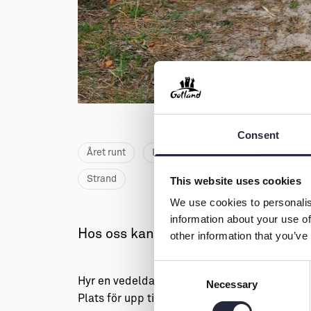
Consent
Året runt
Familjevänligt
Hållbart
H
Strand
This website uses cookies
We use cookies to personalis
information about your use of
Hos oss kan ni hyra vedeldad bastu i
other information that you’ve
Consent
Hyr en vedeldad bastu i fantastisk miljö, i när
Necessary
Selection
Plats för upp till 12 personer, grill finns att lå