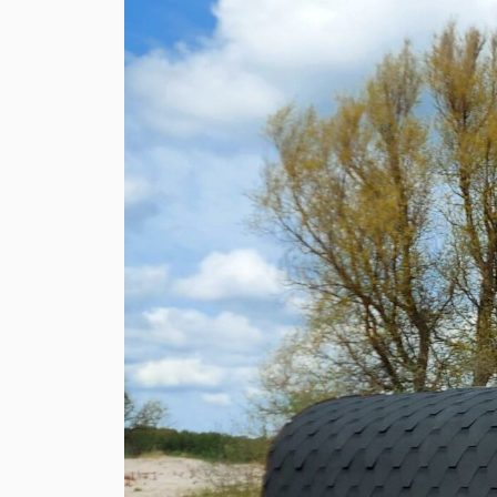
→ Tonårsliv
Barn & Familj