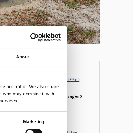
About
se our traffic. We also share
ers who may combine it with
Gothem Åminnevägen 2
 services.
Socken:
Gothem
Vägbeskrivning
Marketing
0498-340 11
info@aminnefritid.se