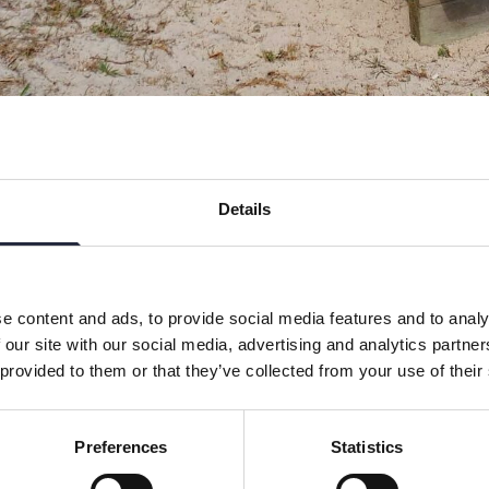
Details
öst
Höstlov
Sportlov
Stora sällskap
e content and ads, to provide social media features and to analy
 our site with our social media, advertising and analytics partn
 närheten till havet.
 provided to them or that they’ve collected from your use of their
heten till havet.
Preferences
Statistics
na.