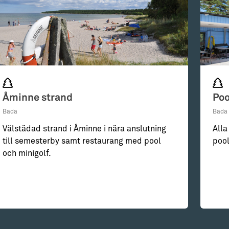
Åminne strand
Poo
Bada
Bada
Välstädad strand i Åminne i nära anslutning
Alla
till semesterby samt restaurang med pool
poo
och minigolf.