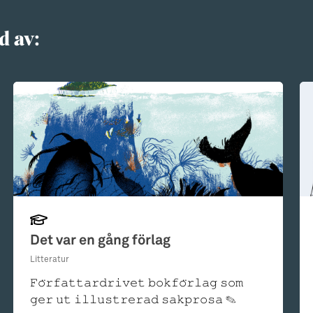
d av:
Det var en gång förlag
Litteratur
𝙵𝚘̈𝚛𝚏𝚊𝚝𝚝𝚊𝚛𝚍𝚛𝚒𝚟𝚎𝚝 𝚋𝚘𝚔𝚏𝚘̈𝚛𝚕𝚊𝚐 𝚜𝚘𝚖
𝚐𝚎𝚛 𝚞𝚝 𝚒𝚕𝚕𝚞𝚜𝚝𝚛𝚎𝚛𝚊𝚍 𝚜𝚊𝚔𝚙𝚛𝚘𝚜𝚊 ✎