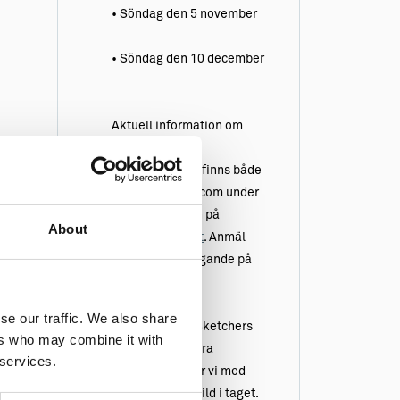
• Söndag den 5 november
• Söndag den 10 december
Aktuell information om
varje enskild
skisspromenad finns både
här på Gotland.com under
Evenemang
och på
About
Facebook Event
. Anmäl
gärna ditt deltagande på
Facebook.
se our traffic. We also share
Vi följer Urban Sketchers
ers who may combine it with
manifest
och våra
 services.
teckningar delar vi med
omvärlden, en bild i taget.