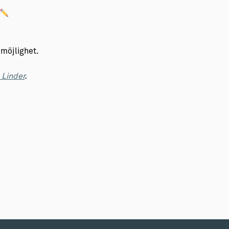
r möjlighet.
 Linder
.