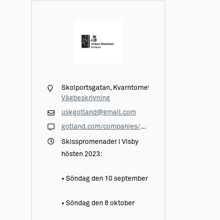
Skolportsgatan, Kvarntornet
Vägbeskrivning
uskgotland@gmail.com
gotland.com/companies/urban-sketchers-gotland/
Skisspromenader i Visby
hösten 2023:
• Söndag den 10 september
• Söndag den 8 oktober