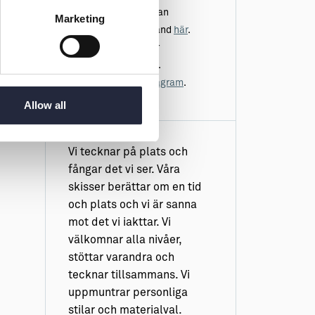
Läs mer om Urban
Marketing
Sketchers Gotland
här
.
Bli medlem i vår
Facebookgrupp
.
Följ oss på
Instagram
.
Allow all
Vi tecknar på plats och
fångar det vi ser. Våra
skisser berättar om en tid
och plats och vi är sanna
mot det vi iakttar. Vi
välkomnar alla nivåer,
stöttar varandra och
tecknar tillsammans. Vi
uppmuntrar personliga
stilar och materialval.