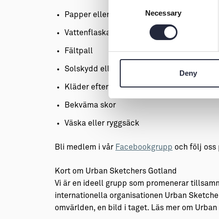
Consent
Necessary
Selection
Papper eller liten duk att torka färg med
Vattenflaska
Fältpall
Solskydd eller vantar
Deny
Kläder efter väder
Bekväma skor
Väska eller ryggsäck
Bli medlem i vår
Facebookgrupp
och följ oss
Kort om Urban Sketchers Gotland
Vi är en ideell grupp som promenerar tillsamm
internationella organisationen Urban Sketch
omvärlden, en bild i taget. Läs mer om Urba