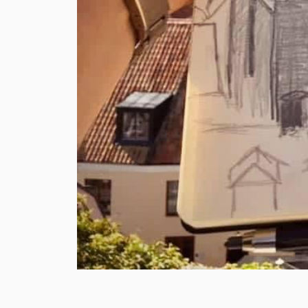
→ Tonårsliv
Barn & Familj