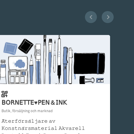
𝖡𝖮𝖱𝖭𝖤𝖳𝖳𝖤♥𝖯𝖤𝖭＆𝖨𝖭𝖪
Butik, försäljning och marknad
𝙰̊𝚝𝚎𝚛𝚏𝚘̈𝚛𝚜𝚊̈𝚕𝚓𝚊𝚛𝚎 𝚊𝚟
𝙺𝚘𝚗𝚜𝚝𝚗𝚊̈𝚛𝚜𝚖𝚊𝚝𝚎𝚛𝚒𝚊𝚕 𝙰𝚔𝚟𝚊𝚛𝚎𝚕𝚕