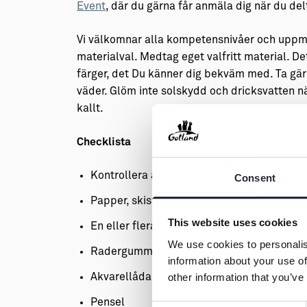
Event
, där du gärna får anmäla dig när du de
Vi välkomnar alla kompetensnivåer och uppmun
materialval. Medtag eget valfritt material. D
färger, det Du känner dig bekväm med. Ta g
väder. Glöm inte solskydd och dricksvatten nä
kallt.
Checklista
Kontrollera att mötesplats och klockslag
Consent
Papper, skissbok eller block.
This website uses cookies
En eller flera pennor
We use cookies to personalis
Radergummi
information about your use of
other information that you’ve
Akvarellåda, färgpennor eller kritor
Pensel