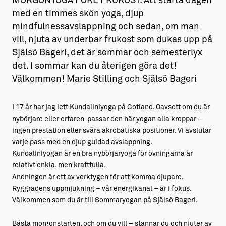
MORGONYOGA FÖRE FRUKOST. Att starta dagen
med en timmes skön yoga, djup
mindfulnessavslappning och sedan, om man
vill, njuta av underbar frukost som dukas upp på
Själsö Bageri, det är sommar och semesterlyx
det. I sommar kan du återigen göra det!
Välkommen! Marie Stilling och Själsö Bageri
I 17 år har jag lett Kundaliniyoga på Gotland. Oavsett om du är
nybörjare eller erfaren passar den här yogan alla kroppar –
ingen prestation eller svåra akrobatiska positioner. Vi avslutar
varje pass med en djup guidad avslappning.
Kundaliniyogan är en bra nybörjaryoga för övningarna är
relativt enkla, men kraftfulla.
Andningen är ett av verktygen för att komma djupare.
Ryggradens uppmjukning – vår energikanal – är i fokus.
Välkommen som du är till Sommaryogan på Själsö Bageri.
Bästa morgonstarten, och om du vill – stannar du och njuter av