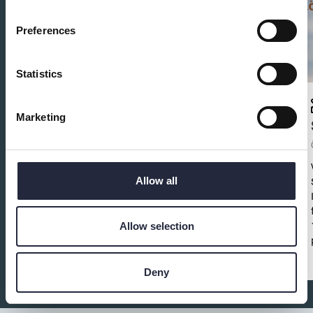
Preferences
Statistics
Marketing
SOMMARYOGA i Själsö Hamn
Hälsa och Livsstil
Livsyoga - Kundaliniyoga, som passar alla. Stel,
Allow all
ovan, nybörjare, gammal och ung. Mattor och filtar
finns till ca 20 pers. Ta gärna med egen. Varmt
välkommen till den 4e sommaren med mig i Själsö
Allow selection
Hamn. Bakom fiskebodarna eller för mer lä, vid
bastun. Om det regnar så tar vi sovmorgon.
Deny