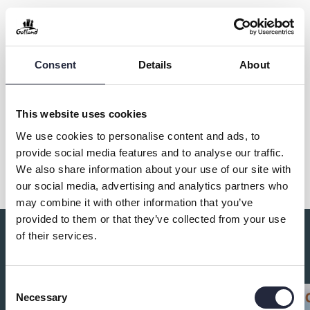
Kontakt & öppettider
Consent
Details
About
Övrig information
This website uses cookies
We use cookies to personalise content and ads, to
Dela
provide social media features and to analyse our traffic.
We also share information about your use of our site with
our social media, advertising and analytics partners who
may combine it with other information that you’ve
provided to them or that they’ve collected from your use
of their services.
Du kanske också är intresserad av:
Consent
Necessary
Selection