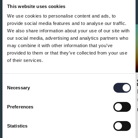
This website uses cookies
Du kanske också är intresserad av:
We use cookies to personalise content and ads, to
provide social media features and to analyse our traffic.
We also share information about your use of our site with
our social media, advertising and analytics partners who
may combine it with other information that you’ve
provided to them or that they’ve collected from your use
of their services.
Consent
Necessary
Selection
Barnverksamhet i Klintepastorat
Barnaktivitet
Preferences
Alla vardagar i veckan har vi aktiviteter för barn och
tonåringar i Hamnkyrkan och Kyrkvillan i
Klintehamn
Statistics