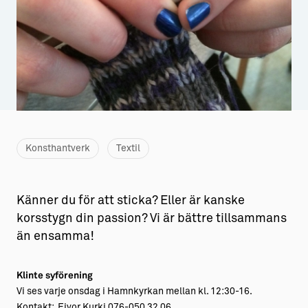
Aktiviteter
→ Gutamål och gotländska
Sustainable Plejs
Allt om bostad
Möten & kongresser
→ Hyra bostad
Hansestaden världsarv
→ Köpa bostad
Gotlands kulturarv
→ Bygga hus
Konsthantverk
Textil
Almedalsveckan
Allt om livet på Ön
Medeltidsveckan
→ Fritidsliv
Känner du för att sticka? Eller är kanske
Visby Centrum
→ Föreningsliv
korsstygn din passion? Vi är bättre tillsammans
än ensamma!
→ Idrottsliv
→ Tonårsliv
Klinte syförening
Vi ses varje onsdag i Hamnkyrkan mellan kl. 12:30-16.
Barn & Familj
Kontakt: Eivor Kurki 076-050 32 06