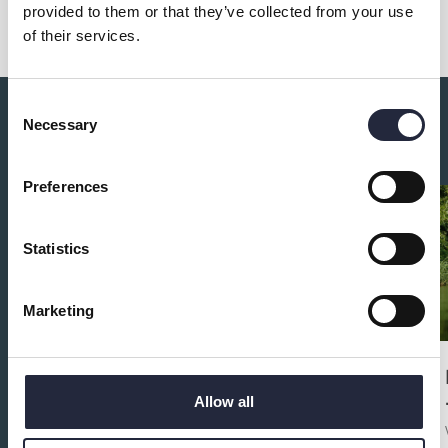
provided to them or that they’ve collected from your use
of their services.
Consent
Necessary
Du kanske också är intresserad av:
Selection
Preferences
Statistics
Marketing
Allow all
Ponnyridning på Gangvidefarm i
När, Gotland