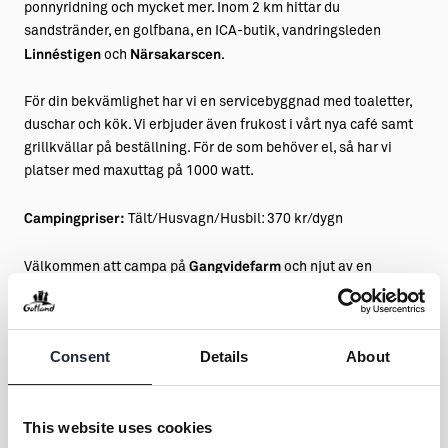
ponnyridning och mycket mer. Inom 2 km hittar du
sandstränder, en golfbana, en ICA-butik, vandringsleden
Linnéstigen
och
Närsakarscen
.
För din bekvämlighet har vi en servicebyggnad med toaletter,
duschar och kök. Vi erbjuder även frukost i vårt nya café samt
grillkvällar på beställning. För de som behöver el, så har vi
platser med maxuttag på 1000 watt.
Campingpriser:
Tält/Husvagn/Husbil: 370 kr/dygn
Välkommen att campa på
Gangvidefarm
och njut av en
bekväm vistelse med närhet till både natur och aktiviteter!
Varmt välkomna att boka på
gangvidefarm.se
Consent
Details
About
This website uses cookies