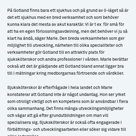
På Gotland finns bara ett sjukhus och på grund av ö-läget så är
det ett sjukhus med en bred verksamhet och som behöver
kunna klara det mesta av akut karaktär. Vi är t ex för små för
att ha en egen förlossningsavdelning, men det behöver vi ju så
klart ha ändå, säger Marie. Den breda verksamheten som ger
möjlighet till utveckling, närheten till olika specialiteter och
verksamheter gör Gotland till en attraktiv plats för
sjuksköterskor och andra professioner i vården. Marie berättar
också att det är glädjande att Gotland bland annat ligger bra
till i mätningar kring medborgarnas förtroende och vårdköer.
Sjuksköterskor är efterfrågade i hela landet och Marie
konstaterar att Gotland inte är något undantag. Hon ser yrket
som otroligt viktigt och en kompetens som är användbar i flera
olika sammanhang. Det finns många utvecklingsmöjligheter
och vägar att gå efter grundutbildningen om man vill
specialisera sig. Sjuksköterskor är också ofta engagerade i
förbättrings- och utvecklingsarbeten eller söker sig vidare till