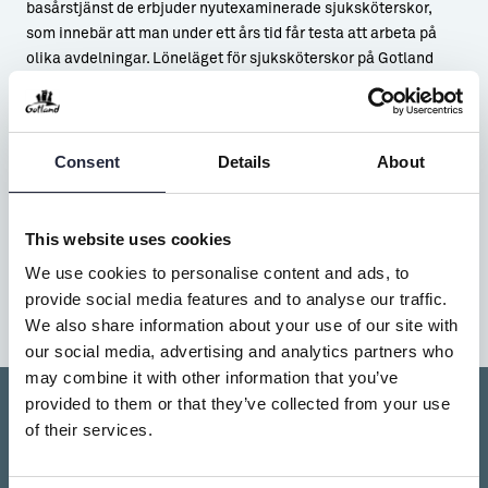
basårstjänst de erbjuder nyutexaminerade sjuksköterskor,
som innebär att man under ett års tid får testa att arbeta på
olika avdelningar. Löneläget för sjuksköterskor på Gotland
ligger i nivå med snittet i riket, säger Marie.
Att vara sjuksköterska innebär ofta både tunga skift och
Consent
Details
About
oregelbundna arbetstider. Då krävs att man verkligen trivs i
arbetsgruppen, tycker om sitt arbete och kan lyckas
kombinera arbetsliv och privatliv på ett bra sätt. Närheten med
inte alltför stora pendlingsavstånd och en härlig miljö på
This website uses cookies
Gotland har sina fördelar, men vi som arbetsgivare har en
We use cookies to personalise content and ads, to
viktig roll att skapa goda förutsättningar för att medarbetare
provide social media features and to analyse our traffic.
ska vilja söka sig till oss och stanna, avslutar Marie.
We also share information about your use of our site with
our social media, advertising and analytics partners who
may combine it with other information that you’ve
provided to them or that they’ve collected from your use
of their services.