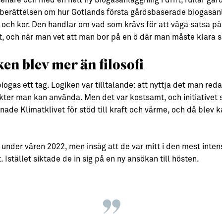
enare och med en helt ny biogasanläggning i drift, rullar gå
 berättelsen om hur Gotlands första gårdsbaserade biogasanl
och kor. Den handlar om vad som krävs för att våga satsa på 
ajt, och när man vet att man bor på en ö där man måste klara si
en blev mer än filosofi
ogas ett tag. Logiken var tilltalande: att nyttja det man redan
dukter man kan använda. Men det var kostsamt, och initiative
ade Klimatklivet för stöd till kraft och värme, och då blev ka
under våren 2022, men insåg att de var mitt i den mest inte
. Istället siktade de in sig på en ny ansökan till hösten.