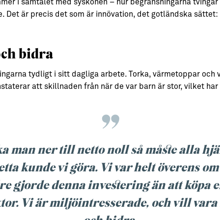
mer i samtalet med syskonen – hur begränsningarna tvingar f
e. Det är precis det som är innövation, det gotländska sättet:
och bidra
ngarna tydligt i sitt dagliga arbete. Torka, värmetoppar och v
staterar att skillnaden från när de var barn är stor, vilket har
a man ner till netto noll så måste alla hj
etta kunde vi göra. Vi var helt överens om 
re gjorde denna investering än att köpa 
tor. Vi är miljöintresserade, och vill var
och bidra.