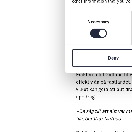
other information that you’ve
händer en helg eller kväll
satt på en kryssningsbåt, 
Consent
säger Mattias.
Necessary
Selection
Han fortsätter:
–Det är en nyckel till hur
välja partners som förstå
Deny
Öläget – både 
Frakterna till Gotland bl
effektiv än på fastlandet.
vilket kan göra att allt d
uppdrag
–De såg till att allt var 
här, berättar Mattias.