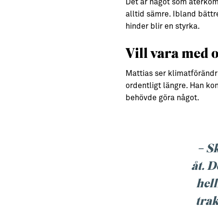
Det är något som återkom
alltid sämre. Ibland bättr
hinder blir en styrka.
Vill vara med 
Mattias ser klimatförändri
ordentligt längre. Han kon
behövde göra något.
– Sk
åt. D
hell
trak