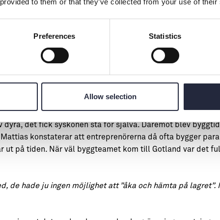
 provided to them or that they’ve collected from your use of their
. Vi måste kunna få service på distans, få personlig support. 
han kan allt och visste precis hur och var jag skulle trycka för
Preferences
Statistics
 saker fungerar här. Man måste tänka ett steg längre, planera 
r vad det innebär att vara beroende av färjan.
Allow selection
utmaning och tillgång
ev dyra, det fick syskonen stå för själva. Däremot blev byggt
 Mattias konstaterar att entreprenörerna då ofta bygger parall
rar ut på tiden. När väl byggteamet kom till Gotland var det fu
med, de hade ju ingen möjlighet att ”åka och hämta på lagret”. 