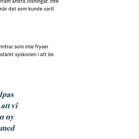
ram andra lösningar. Inte
 när det som kunde varit
intrar som inte fryser
 stärkt syskonen i att de
älpas
att vi
en ny
a med