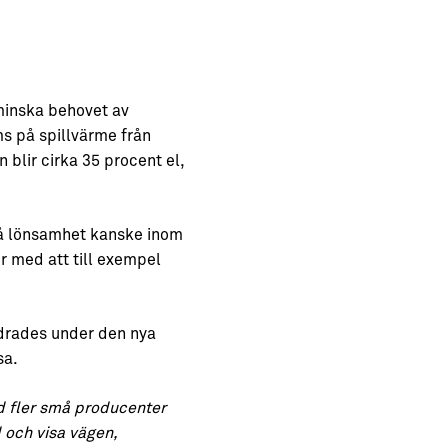
 minska behovet av
ms på spillvärme från
 blir cirka 35 procent el,
på lönsamhet kanske inom
ör med att till exempel
drades under den nya
sa.
d fler små producenter
d och visa vägen,