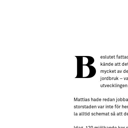
→ Tonårsliv
Barn & Familj
B
eslutet fatta
kände att det
mycket av det
jordbruk – v
utvecklingen 
Mattias hade redan jobbat
storstaden var inte för 
la alltid schemat så att 