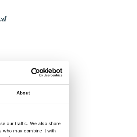
ed
t att slutredovisa inom
onen pratade med
pengar släpptes under
About
nde fort – containrarna
svensk firma, vilket
se our traffic. We also share
ers who may combine it with
 och hjälpa till om något