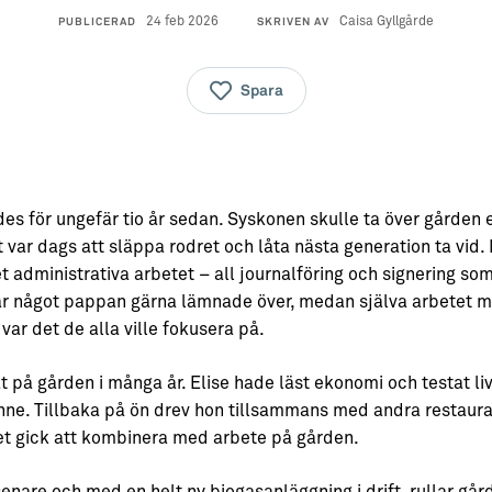
24 feb 2026
Caisa Gyllgårde
PUBLICERAD
SKRIVEN AV
Spara
des för ungefär tio år sedan. Syskonen skulle ta över gården 
 var dags att släppa rodret och låta nästa generation ta vid. 
 administrativa arbetet – all journalföring och signering som
ar något pappan gärna lämnade över, medan själva arbetet m
var det de alla ville fokusera på.
 på gården i många år. Elise hade läst ekonomi och testat li
henne. Tillbaka på ön drev hon tillsammans med andra resta
det gick att kombinera med arbete på gården.