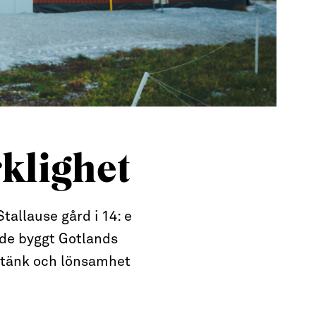
rklighet
tallause gård i 14: e
 de byggt Gotlands
pstänk och lönsamhet