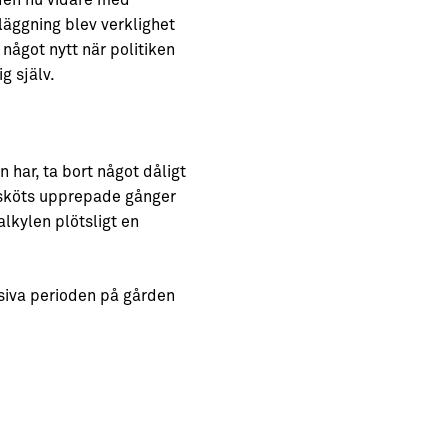
rden nu vidare med
äggning blev verklighet
något nytt när politiken
g själv.
 har, ta bort något dåligt
t sköts upprepade gånger
lkylen plötsligt en
nsiva perioden på gården