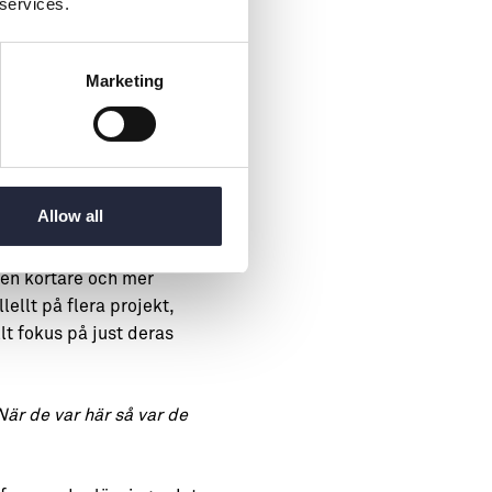
 services.
Jag har ringt när ägaren
 att få det att fungera,
Marketing
för det som kan gå fel,
Allow all
iden kortare och mer
ellt på flera projekt,
llt fokus på just deras
När de var här så var de