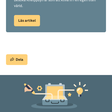
besöka Kneippbyn är som att kliva in i en egen liten
värld.
Läs artikel
Dela