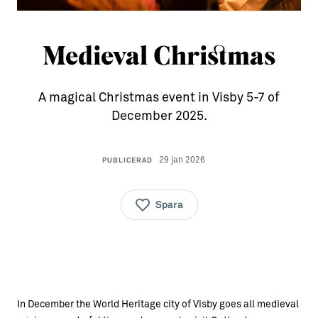
Aktiviteter
→ Gutamål och gotländska
Medieval Christmas
Sustainable Plejs
Allt om bostad
Möten & kongresser
→ Hyra bostad
A magical Christmas event in Visby 5-7 of
Hansestaden världsarv
→ Köpa bostad
December 2025.
Gotlands kulturarv
→ Bygga hus
29 jan 2026
PUBLICERAD
Almedalsveckan
Allt om livet på Ön
Medeltidsveckan
→ Fritidsliv
Spara
Visby Centrum
→ Föreningsliv
→ Idrottsliv
→ Tonårsliv
In December the World Heritage city of Visby goes all medieval
Barn & Familj