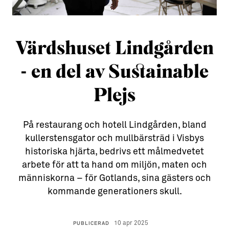
Aktiviteter
→ Gutamål och gotländska
Sustainable Plejs
Allt om bostad
Värdshuset Lindgården
Möten & kongresser
→ Hyra bostad
- en del av Sustainable
Hansestaden världsarv
→ Köpa bostad
Plejs
Gotlands kulturarv
→ Bygga hus
Almedalsveckan
Allt om livet på Ön
På restaurang och hotell Lindgården, bland
kullerstensgator och mullbärsträd i Visbys
Medeltidsveckan
→ Fritidsliv
historiska hjärta, bedrivs ett målmedvetet
Visby Centrum
→ Föreningsliv
arbete för att ta hand om miljön, maten och
människorna – för Gotlands, sina gästers och
→ Idrottsliv
kommande generationers skull.
→ Tonårsliv
Barn & Familj
10 apr 2025
PUBLICERAD