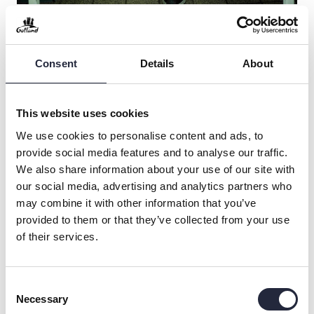
Foto Joel Nilsson
Men resan slutar inte här. Planerna framåt handlar om att
fortsätta utveckla Gotlands gastronomi, stärka ekosystemet
Consent
Details
About
av hållbara produkter och hitta nya sätt att minska
klimatavtrycket – utan att tumma på upplevelsen. Visionen är
tydlig – en framtid där både människor och planeten mår bra
This website uses cookies
och där hållbara lösningar är tillgängliga för alla.
We use cookies to personalise content and ads, to
provide social media features and to analyse our traffic.
We also share information about your use of our site with
our social media, advertising and analytics partners who
may combine it with other information that you’ve
provided to them or that they’ve collected from your use
of their services.
Consent
Necessary
Selection