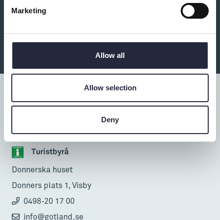
Lenas Småbestyr
Marketing
Hantverk
Tillverkning av pyssel.
Allow all
Allow selection
Deny
Tillgänglighet
Turistbyrå
Donnerska huset
Donners plats 1, Visby
0498-20 17 00
info@gotland.se