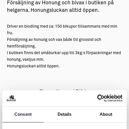
Försäljning av Honung och bivax i butiken på
helgerna. Honungsluckan alltid öppen.
Driver en biodling med ca: 150 bikupor tillsammans med min
fru.
Försäljning av honung och vax både till grossist och
hemförsäljning.
I butiken finns det småburkar upp till 3kg:s förpackningar med
honung, vaxljus mm.
Honungsluckan alltid öppen.
Bisums Honung i Björke
Kontakt & öppettider
Consent
Details
About