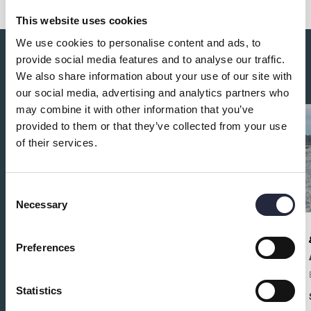
This website uses cookies
We use cookies to personalise content and ads, to
provide social media features and to analyse our traffic.
Du kanske också är intresserad av:
We also share information about your use of our site with
our social media, advertising and analytics partners who
may combine it with other information that you’ve
provided to them or that they’ve collected from your use
of their services.
Consent
Necessary
Selection
Preferences
Björkhaga
Bada
Statistics
Fin långgrund sandstrand med brygga och