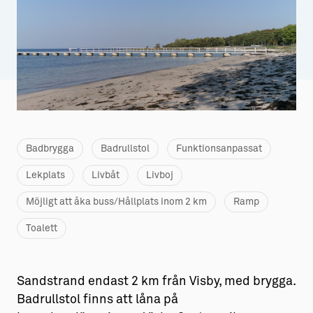
Aktiviteter
→ Gutamål och gotländska
Sustainable Plejs
Allt om bostad
Möten & kongresser
→ Hyra bostad
Hansestaden världsarv
→ Köpa bostad
Gotlands kulturarv
→ Bygga hus
Badbrygga
Badrullstol
Funktionsanpassat
Almedalsveckan
Allt om livet på Ön
Lekplats
Livbåt
Livboj
Medeltidsveckan
→ Fritidsliv
Möjligt att åka buss/Hållplats inom 2 km
Ramp
Visby Centrum
→ Föreningsliv
Toalett
→ Idrottsliv
→ Tonårsliv
Sandstrand endast 2 km från Visby, med brygga.
Badrullstol finns att låna på
Barn & Familj