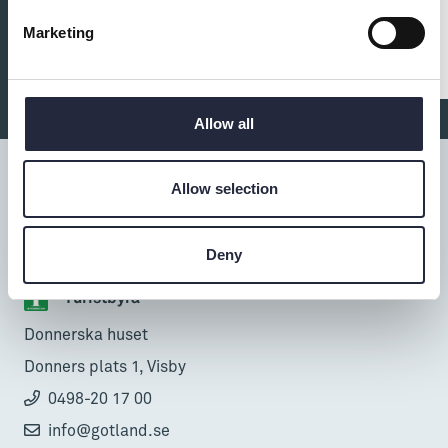
rullstolsramp. Bra familjebad med pool, SUP- och
kajakuthyrning, grillplats, kiosk och restaurang. Bra
Marketing
bussförbindelse med buss 10 från Visby.
Allow all
Allow selection
Tillgänglighet
Deny
Turistbyrå
Donnerska huset
Donners plats 1, Visby
0498-20 17 00
info@gotland.se