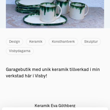
Aktiviteter
→ Gutamål och gotländska
Sustainable Plejs
Allt om bostad
Möten & kongresser
→ Hyra bostad
Hansestaden världsarv
→ Köpa bostad
Design
Keramik
Konsthantverk
Skulptur
Gotlands kulturarv
→ Bygga hus
Visbydagarna
Almedalsveckan
Allt om livet på Ön
Medeltidsveckan
→ Fritidsliv
Garagebutik med unik keramik tillverkad i min
verkstad här i Visby!
Visby Centrum
→ Föreningsliv
→ Idrottsliv
→ Tonårsliv
Keramik Eva Göthberg
Barn & Familj