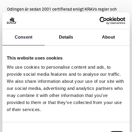
Odlingen är sedan 2001 certifierad enligt KRAVs regler och
kontollerad av HS-certifiering. SE-EKO-04.
2009 blev vår julgransodling först i Sverige att bli KRAV-
Consent
Details
About
certifierad.
KRAV-certifiering även för:
This website uses cookies
• Restaurang (tre KRAV-stjärnor)
• Butik
We use cookies to personalise content and ads, to
• Förädling
provide social media features and to analyse our traffic.
• Växthus
We also share information about your use of our site with
• Djurhållning (höns)
our social media, advertising and analytics partners who
may combine it with other information that you’ve
Bilderna är tagna av fotograf Linnea Ronström
provided to them or that they’ve collected from your use
of their services.
Consent