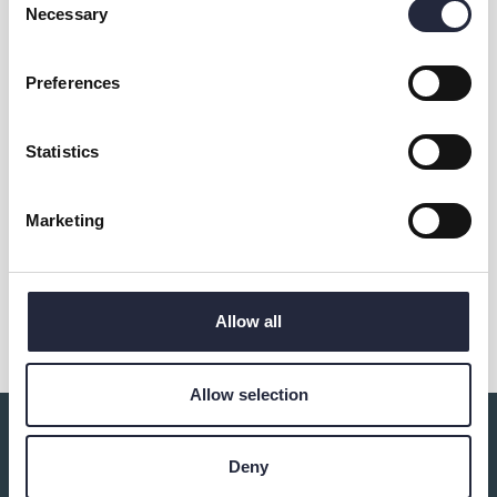
Necessary
Selection
Preferences
Kontakt & öppettider
Statistics
Övrig information
Marketing
Dela
Allow all
Allow selection
Du kanske också är intresserad av:
Deny