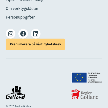
Tipsa om evenemang
Om verktygslådan
Personuppgifter
Prenumerera på vårt nyhetsbrev
© 2020 Region Gotland