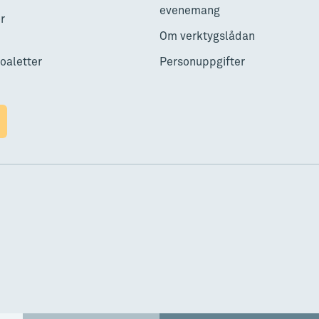
evenemang
r
Om verktygslådan
toaletter
Personuppgifter