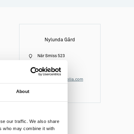
Nylunda Gård
När Smiss 523
Vägbeskrivning
0703061282
nylundagard@telia.com
About
se our traffic. We also share
ers who may combine it with