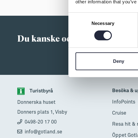
→ Tonårsliv
other information that you’ve
Barn & Familj
Consent
Necessary
Selection
Du kanske också är intressera
Deny
Besöka & u
Turistbyrå
InfoPoints
Donnerska huset
Donners plats 1, Visby
Cruise
0498-20 17 00
Resa hit & 
info@gotland.se
Öppet Gotl