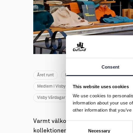
→ Tonårsliv
Barn & Familj
Consent
Året runt
Butik
Familjevänligt
Håll
This website uses cookies
Medlem i Visby Centrum
Möjligt att åka buss
We use cookies to personalis
Visby Vårdagar
Visbydagarna
information about your use of
other information that you’ve
Varmt välkomna till Pelle P - Adelsg
Consent
kollektioner för alla tillfällen och år
Necessary
Selection