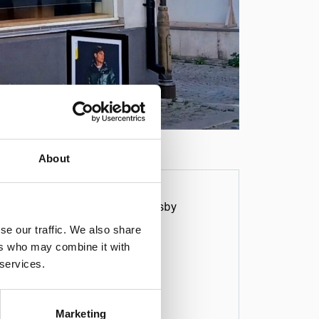
About
Pelle P Visby
se our traffic. We also share
Adelsgatan 20
ers who may combine it with
Socken:
 services.
hela-gotland
Vägbeskrivning
0498290909
Marketing