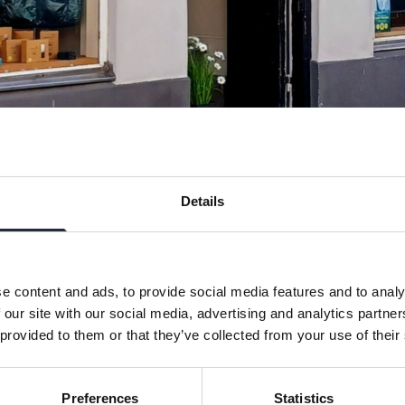
Details
bart
Höst
Höstlov
Jul
/Hållplats inom 2 km
Påsk
Sportlov
e content and ads, to provide social media features and to analy
 our site with our social media, advertising and analytics partn
 provided to them or that they’ve collected from your use of their
atan 20. Året runt! Dam & herr
stider. Vi har öppet alla dagar i veckan
Preferences
Statistics