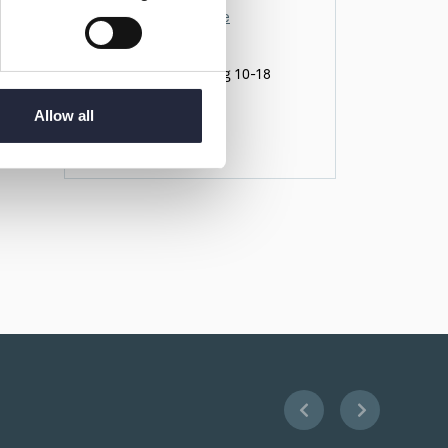
visby@pellep.se
Måndag - fredag 10-18
Lördag 10-16
Allow all
Söndag 11-15