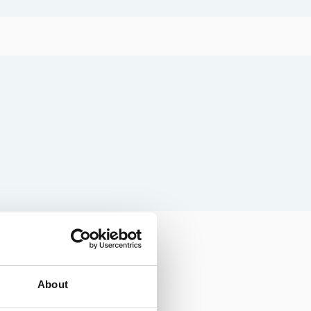
Surflogiet - Glamping
Eskelhem Toftavägen 374
0498-29 79 55
www.surflogiet.com/
About