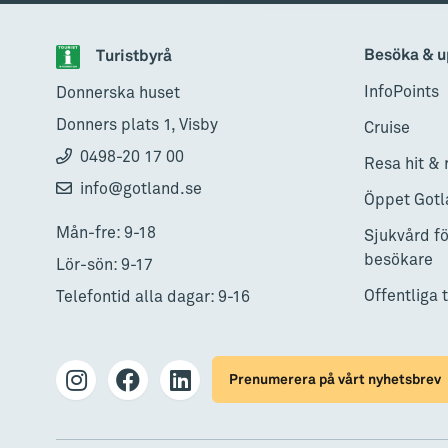
Besöka & u
Turistbyrå
InfoPoints
Donnerska huset
Donners plats 1, Visby
Cruise
0498-20 17 00
Resa hit & 
info@gotland.se
Öppet Gotl
Mån-fre: 9-18
Sjukvård fö
besökare
Lör-sön: 9-17
Offentliga 
Telefontid alla dagar: 9-16
Prenumerera på vårt nyhetsbrev