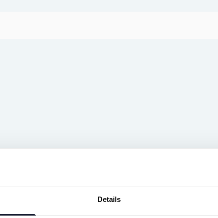
kulturen, ett stort hjärta för livsstilen och hur vi tar
 och familj för att njuta av några oförglömliga
Details