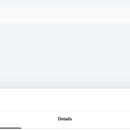
kar – precis som en strandbar skall vara.
Details