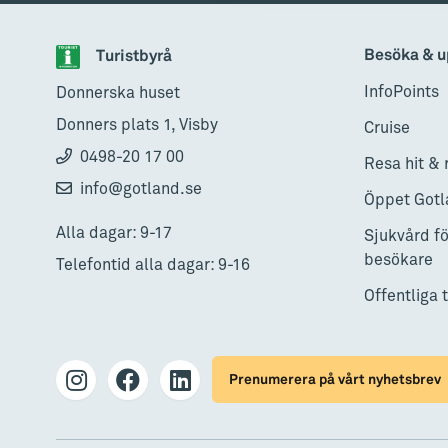
Besöka & u
Turistbyrå
InfoPoints
Donnerska huset
Donners plats 1, Visby
Cruise
0498-20 17 00
Resa hit & 
info@gotland.se
Öppet Gotl
Alla dagar: 9-17
Sjukvård fö
besökare
Telefontid alla dagar: 9-16
Offentliga 
Prenumerera på vårt nyhetsbrev