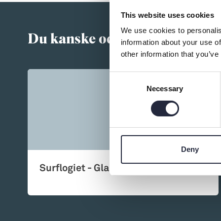
→ Tonårsliv
This website uses cookies
Barn & Familj
We use cookies to personalis
Du kanske också är intressera
information about your use of
other information that you’ve
Consent
Necessary
Selection
Deny
Surflogiet - Glamping