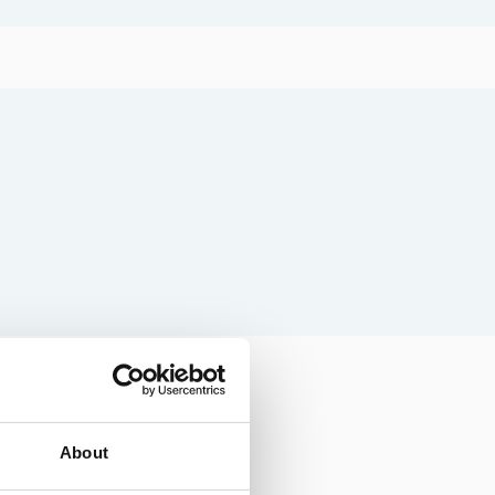
Surflogiet
Eskelhem Toftavägen 374
0498-29 79 55
surflogiet.com
About