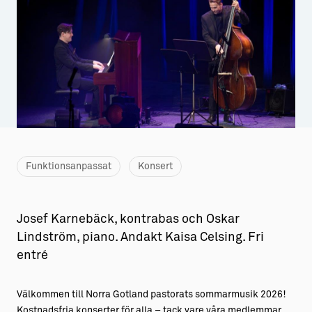
Aktiviteter
→ Gutamål och gotländska
Sustainable Plejs
Allt om bostad
Möten & kongresser
→ Hyra bostad
Hansestaden världsarv
→ Köpa bostad
Gotlands kulturarv
→ Bygga hus
Almedalsveckan
Allt om livet på Ön
Funktionsanpassat
Konsert
Medeltidsveckan
→ Fritidsliv
Josef Karnebäck, kontrabas och Oskar
Visby Centrum
→ Föreningsliv
Lindström, piano. Andakt Kaisa Celsing. Fri
→ Idrottsliv
entré
→ Tonårsliv
Välkommen till Norra Gotland pastorats sommarmusik 2026!
Barn & Familj
Kostnadsfria konserter för alla – tack vare våra medlemmar.