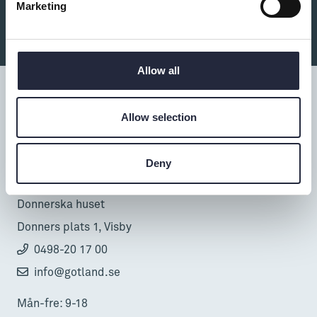
Du kanske också är intresserad av:
Marketing
Allow all
Allow selection
Tillgänglighet
Deny
Turistbyrå
Donnerska huset
Donners plats 1, Visby
0498-20 17 00
info@gotland.se
Mån-fre: 9-18