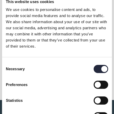
This website uses cookies
We use cookies to personalise content and ads, to
Från Jan Johansson till Burt Bacharach
provide social media features and to analyse our traffic.
We also share information about your use of our site with
our social media, advertising and analytics partners who
may combine it with other information that you’ve
Kontakt & öppettider
provided to them or that they’ve collected from your use
of their services.
Eventet arrangeras av
Consent
Necessary
Selection
Dela
Preferences
Statistics