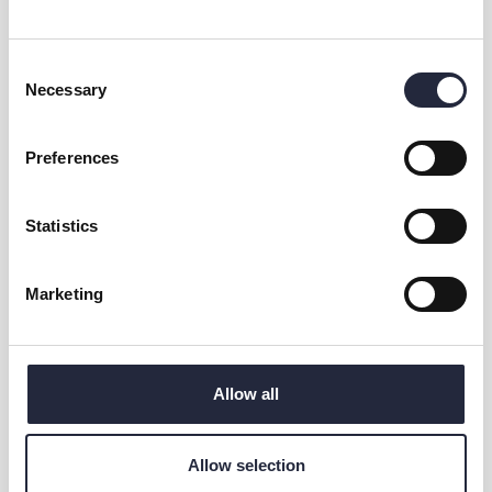
BOKA LAMMGRILLNING
Consent
Necessary
Selection
Preferences
Lammgrillning på Vamlingbo prästgård
Statistics
Kontakt & öppettider
Marketing
Eventet arrangeras av
Allow all
Dela
Allow selection