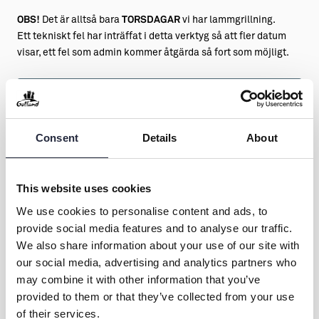
OBS!
Det är alltså bara
TORSDAGAR
vi har lammgrillning.
Ett tekniskt fel har inträffat i detta verktyg så att fler datum
visar, ett fel som admin kommer åtgärda så fort som möjligt.
Tillfällen
Consent
Details
About
AUG
AUG
06
13
Torsdag
Torsdag
This website uses cookies
17.30
17.30
We use cookies to personalise content and ads, to
provide social media features and to analyse our traffic.
AUG
AUG
We also share information about your use of our site with
20
27
our social media, advertising and analytics partners who
may combine it with other information that you’ve
Torsdag
Torsdag
provided to them or that they’ve collected from your use
17.30
17.30
of their services.