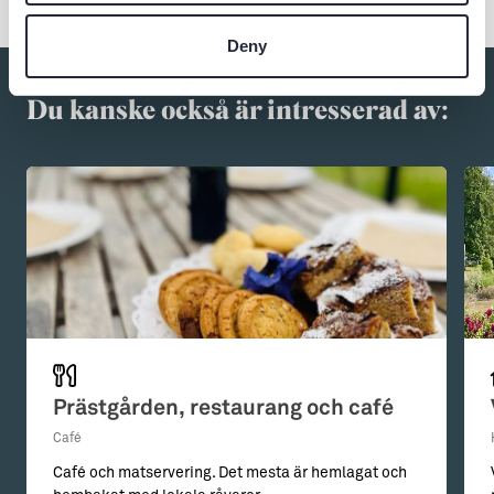
Deny
Du kanske också är intresserad av:
Prästgården, restaurang och café
Café
Café och matservering. Det mesta är hemlagat och