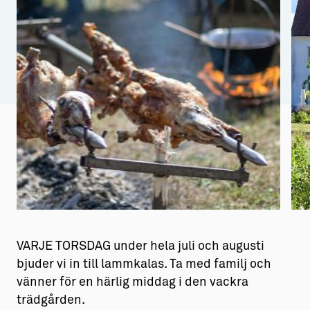
Aktiviteter
→ Gutamål och gotländska
Sustainable Plejs
Allt om bostad
Möten & kongresser
→ Hyra bostad
Hansestaden världsarv
→ Köpa bostad
Gotlands kulturarv
→ Bygga hus
Almedalsveckan
Allt om livet på Ön
Medeltidsveckan
→ Fritidsliv
Visby Centrum
→ Föreningsliv
→ Idrottsliv
VARJE TORSDAG under hela juli och augusti
bjuder vi in till lammkalas. Ta med familj och
→ Tonårsliv
vänner för en härlig middag i den vackra
trädgården.
Barn & Familj