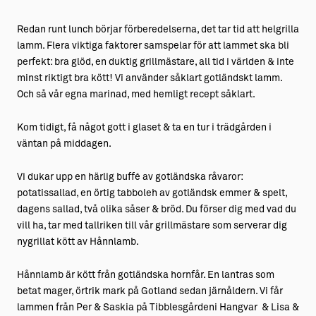
Redan runt lunch börjar förberedelserna, det tar tid att helgrilla
lamm. Flera viktiga faktorer samspelar för att lammet ska bli
perfekt: bra glöd, en duktig grillmästare, all tid i världen & inte
minst riktigt bra kött! Vi använder såklart gotländskt lamm.
Och så vår egna marinad, med hemligt recept såklart.
Kom tidigt, få något gott i glaset & ta en tur i trädgården i
väntan på middagen.
Vi dukar upp en härlig buffé av gotländska råvaror:
potatissallad, en örtig tabboleh av gotländsk emmer & spelt,
dagens sallad, två olika såser & bröd. Du förser dig med vad du
vill ha, tar med tallriken till vår grillmästare som serverar dig
nygrillat kött av Hånnlamb.
Hånnlamb är kött från gotländska hornfår. En lantras som
betat mager, örtrik mark på Gotland sedan järnåldern. Vi får
lammen från Per & Saskia på Tibblesgårdeni Hangvar & Lisa &