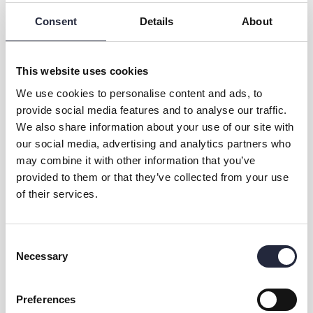
Vuxna
100 kr
Consent
Details
About
Barn under 18 år
Fritt inträde
This website uses cookies
We use cookies to personalise content and ads, to
provide social media features and to analyse our traffic.
We also share information about your use of our site with
our social media, advertising and analytics partners who
may combine it with other information that you’ve
provided to them or that they’ve collected from your use
of their services.
Kontakt & öppettider
Consent
Necessary
Selection
Övrig information
Preferences