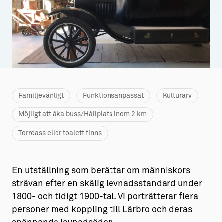
Aktiviteter
→ Gutamål och gotländska
Sustainable Plejs
Allt om bostad
Möten & kongresser
→ Hyra bostad
Hansestaden världsarv
→ Köpa bostad
Familjevänligt
Gotlands kulturarv
→ Bygga hus
Funktionsanpassat
Kulturarv
Möjligt att åka buss/Hållplats inom 2 km
Almedalsveckan
Allt om livet på Ön
Torrdass eller toalett finns
Medeltidsveckan
→ Fritidsliv
Visby Centrum
→ Föreningsliv
En utställning som berättar om människors
→ Idrottsliv
strävan efter en skälig levnadsstandard under
→ Tonårsliv
1800- och tidigt 1900-tal. Vi porträtterar flera
personer med koppling till Lärbro och deras
Barn & Familj