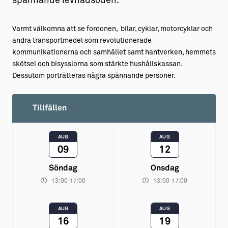
spännande levnadsöden.
Varmt välkomna att se fordonen, bilar, cyklar, motorcyklar och
andra transportmedel som revolutionerade
kommunikationerna och samhället samt hantverken, hemmets
skötsel och bisysslorna som stärkte hushållskassan.
Dessutom porträtteras några spännande personer.
Tillfällen
AUG
AUG
09
12
Söndag
Onsdag
13:00-17:00
13:00-17:00
AUG
AUG
16
19