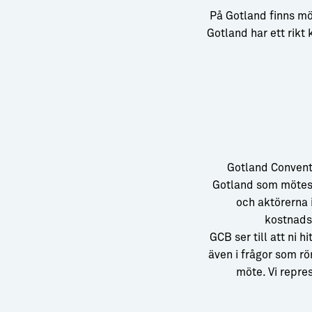
→ Tonårsliv
På Gotland finns mö
Barn & Familj
Gotland har ett rikt
Gotland Convent
Gotland som mötes
och aktörerna 
kostnadsf
GCB ser till att ni 
även i frågor som r
möte. Vi repre