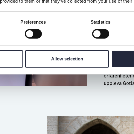
 provided to them or that they’ve collected from your use of their
möte el
Kanske finns 
Preferences
Statistics
roterande kon
Gotland Conve
nätverk, vår 
genom hela p
Allow selection
Sätt strålkas
erfarenheter 
uppleva Gotl