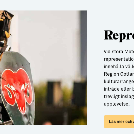
Repr
Vid stora Möt
representatio
innehålla välk
Region Gotlan
kulturarrang
inträde eller
trevligt insl
upplevelse.
Läs mer och