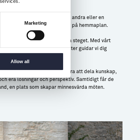
 services.
ler en kongress?
det frågor du vill fördjupa med andra eller en
Marketing
gress du skulle vilja arrangera på hemmaplan.
ntion Bureau hjälper dig att ta steget. Med vårt
lokalkännedom och våra kontakter guidar vi dig
rocessen.
Allow all
taren på ditt ämne- bjud in andra att dela kunskap,
och era lösningar och perspektiv. Samtidigt får de
and, en plats som skapar minnesvärda möten.