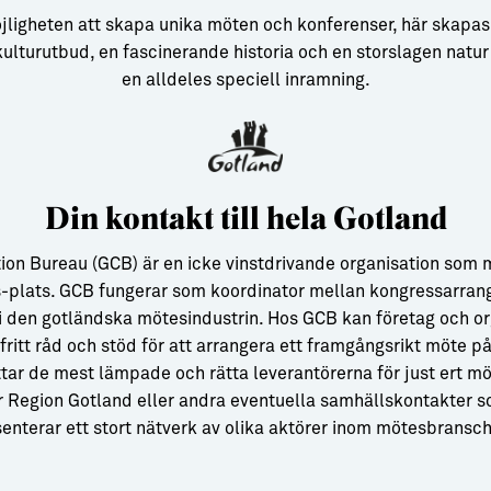
jligheten att skapa unika möten och konferenser, här skapa
 kulturutbud, en fascinerande historia och en storslagen natu
en alldeles speciell inramning.
Din kontakt till hela Gotland
ion Bureau (GCB) är en icke vinstdrivande organisation som 
-plats. GCB fungerar som koordinator mellan kongressarran
i den gotländska mötesindustrin. Hos GCB kan företag och or
ritt råd och stöd för att arrangera ett framgångsrikt möte p
hittar de mest lämpade och rätta leverantörerna för just ert möt
ör Region Gotland eller andra eventuella samhällskontakter so
senterar ett stort nätverk av olika aktörer inom mötesbransc