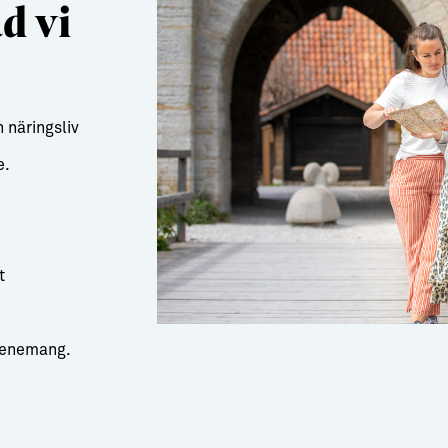
d vi
 näringsliv
e.
t
venemang.