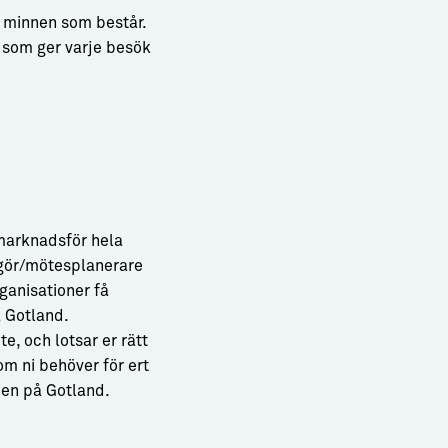
s minnen som består.
r som ger varje besök
marknadsför hela
gör/mötesplanerare
ganisationer få
å Gotland.
e, och lotsar er rätt
m ni behöver för ert
hen på Gotland.