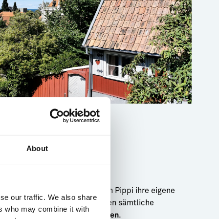
About
tan
 liegt die Apotheke, in der sich Pippi ihre eigene
se our traffic. We also share
htmischt – ein Heilmittel gegen sämtliche
ers who may combine it with
im Abschnitt
.
Pippi geht einkaufen