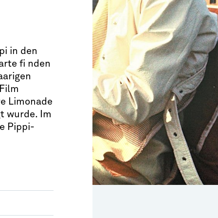
pi in den
arte fi nden
aarigen
 Film
hre Limonade
gt wurde. Im
e Pippi-