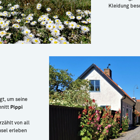
Kleidung bes
gt, um seine
hnitt
Pippi
zählt von all
nsel erleben