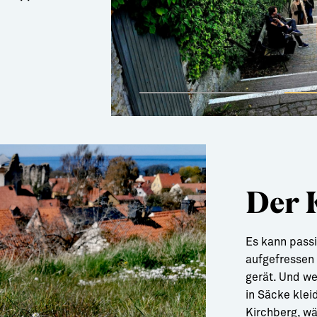
Der 
Es kann passi
aufgefressen
gerät. Und w
in Säcke klei
Kirchberg, wä