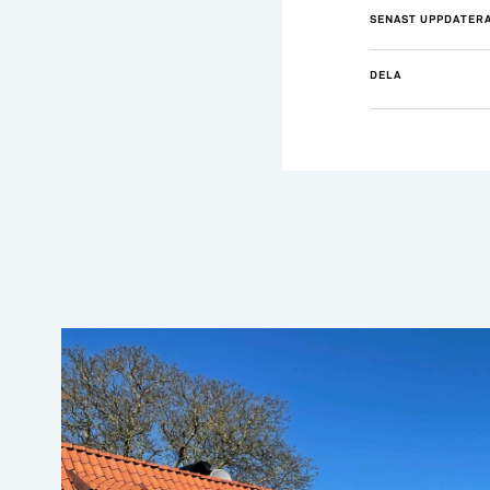
→ Tonårsliv
SENAST UPPDATER
Barn & Familj
DELA