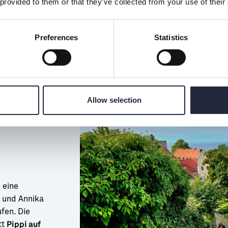
 provided to them or that they’ve collected from your use of their
Möglicherwei
kommt Pippi 
ohne Räder a
Preferences
Statistics
Allow selection
 eine
 und Annika
fen. Die
tt
Pippi auf